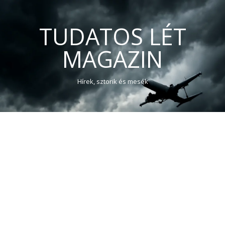
TUDATOS LÉT
MAGAZIN
Hírek, sztorik és mesék