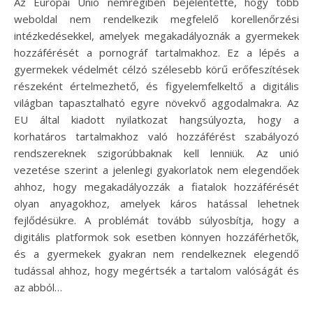
Az Európai Unió nemrégiben bejelentette, hogy több
weboldal nem rendelkezik megfelelő korellenőrzési
intézkedésekkel, amelyek megakadályoznák a gyermekek
hozzáférését a pornográf tartalmakhoz. Ez a lépés a
gyermekek védelmét célzó szélesebb körű erőfeszítések
részeként értelmezhető, és figyelemfelkeltő a digitális
világban tapasztalható egyre növekvő aggodalmakra. Az
EU által kiadott nyilatkozat hangsúlyozta, hogy a
korhatáros tartalmakhoz való hozzáférést szabályozó
rendszereknek szigorúbbaknak kell lenniük. Az unió
vezetése szerint a jelenlegi gyakorlatok nem elegendőek
ahhoz, hogy megakadályozzák a fiatalok hozzáférését
olyan anyagokhoz, amelyek káros hatással lehetnek
fejlődésükre. A problémát tovább súlyosbítja, hogy a
digitális platformok sok esetben könnyen hozzáférhetők,
és a gyermekek gyakran nem rendelkeznek elegendő
tudással ahhoz, hogy megértsék a tartalom valóságát és
az abból…