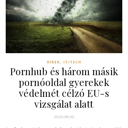
,
HÍREK
IT/TECH
Pornhub és három másik
pornóoldal gyerekek
védelmét célzó EU-s
vizsgálat alatt
2025.06.05.