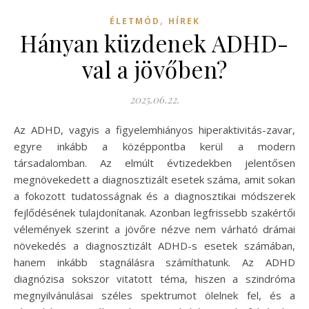
,
ÉLETMÓD
HÍREK
Hányan küzdenek ADHD-
val a jövőben?
2025.06.22.
Az ADHD, vagyis a figyelemhiányos hiperaktivitás-zavar,
egyre inkább a középpontba kerül a modern
társadalomban. Az elmúlt évtizedekben jelentősen
megnövekedett a diagnosztizált esetek száma, amit sokan
a fokozott tudatosságnak és a diagnosztikai módszerek
fejlődésének tulajdonítanak. Azonban legfrissebb szakértői
vélemények szerint a jövőre nézve nem várható drámai
növekedés a diagnosztizált ADHD-s esetek számában,
hanem inkább stagnálásra számíthatunk. Az ADHD
diagnózisa sokszor vitatott téma, hiszen a szindróma
megnyilvánulásai széles spektrumot ölelnek fel, és a