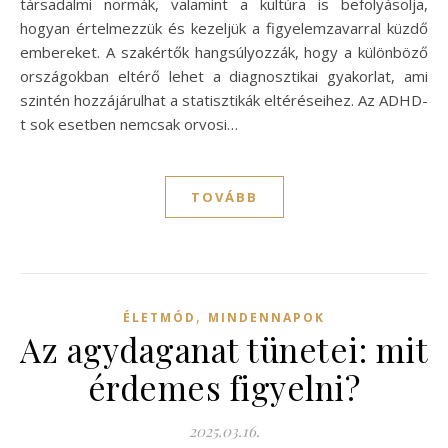
társadalmi normák, valamint a kultúra is befolyásolja,
hogyan értelmezzük és kezeljük a figyelemzavarral küzdő
embereket. A szakértők hangsúlyozzák, hogy a különböző
országokban eltérő lehet a diagnosztikai gyakorlat, ami
szintén hozzájárulhat a statisztikák eltéréseihez. Az ADHD-
t sok esetben nemcsak orvosi…
TOVÁBB
,
ÉLETMÓD
MINDENNAPOK
Az agydaganat tünetei: mit
érdemes figyelni?
2025.03.16.