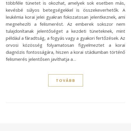
többféle tünetet is okozhat, amelyek sok esetben más,
kevésbé súlyos betegségekkel is összekeverhetők. A
leukémia korai jelei gyakran fokozatosan jelentkeznek, ami
megnehezíti a felismerést. Az emberek sokszor nem
tulajdonítanak jelentőséget a kezdeti tüneteknek, mint
például a fáradtság, a fogyás vagy a gyakori fertőzések. Az
orvosi közösség folyamatosan figyelmeztet a korai
diagnózis fontosságára, hiszen a korai stádiumban történő
felismerés jelentősen javíthatja a…
TOVÁBB