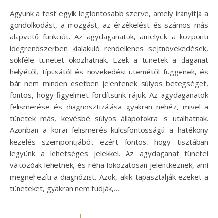
Agyunk a test egyik legfontosabb szerve, amely irányítja a
gondolkodást, a mozgást, az érzékelést és számos más
alapvető funkciót. Az agydaganatok, amelyek a központi
idegrendszerben kialakuló rendellenes sejtnövekedések,
sokféle tünetet okozhatnak. Ezek a tünetek a daganat
helyétől, típusától és növekedési ütemétől függenek, és
bár nem minden esetben jelentenek súlyos betegséget,
fontos, hogy figyelmet fordítsunk rájuk. Az agydaganatok
felismerése és diagnosztizálása gyakran nehéz, mivel a
tünetek más, kevésbé súlyos állapotokra is utalhatnak.
Azonban a korai felismerés kulcsfontosságú a hatékony
kezelés szempontjából, ezért fontos, hogy tisztában
legyünk a lehetséges jelekkel. Az agydaganat tünetei
változóak lehetnek, és néha fokozatosan jelentkeznek, ami
megnehezíti a diagnózist. Azok, akik tapasztalják ezeket a
tüneteket, gyakran nem tudják,…