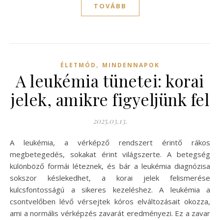
TOVÁBB
,
ÉLETMÓD
MINDENNAPOK
A leukémia tünetei: korai
jelek, amikre figyeljünk fel
2025.03.13.
A leukémia, a vérképző rendszert érintő rákos
megbetegedés, sokakat érint világszerte. A betegség
különböző formái léteznek, és bár a leukémia diagnózisa
sokszor késlekedhet, a korai jelek felismerése
kulcsfontosságú a sikeres kezeléshez. A leukémia a
csontvelőben lévő vérsejtek kóros elváltozásait okozza,
ami a normális vérképzés zavarát eredményezi. Ez a zavar