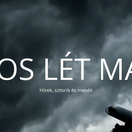
OS LÉT M
Hírek, sztorik és mesék