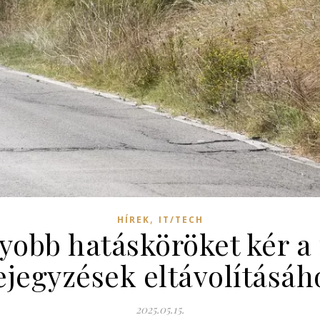
,
HÍREK
IT/TECH
obb hatásköröket kér a 
ejegyzések eltávolításáh
2025.05.15.