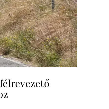
félrevezető
oz