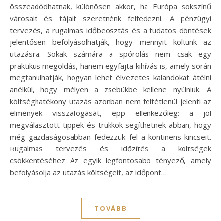
összeadódhatnak, különösen akkor, ha Európa sokszínű
városait és tájait szeretnénk felfedezni. A pénzügyi
tervezés, a rugalmas időbeosztás és a tudatos döntések
jelentősen befolyásolhatják, hogy mennyit költünk az
utazásra. Sokak számára a spórolás nem csak egy
praktikus megoldás, hanem egyfajta kihívás is, amely során
megtanulhatják, hogyan lehet élvezetes kalandokat átélni
anélkül, hogy mélyen a zsebükbe kellene nyúlniuk. A
költséghatékony utazás azonban nem feltétlenül jelenti az
élmények visszafogását, épp ellenkezőleg: a jól
megválasztott tippek és trükkök segíthetnek abban, hogy
még gazdaságosabban fedezzük fel a kontinens kincseit.
Rugalmas tervezés és időzítés a költségek
csökkentéséhez Az egyik legfontosabb tényező, amely
befolyásolja az utazás költségeit, az időpont…
TOVÁBB