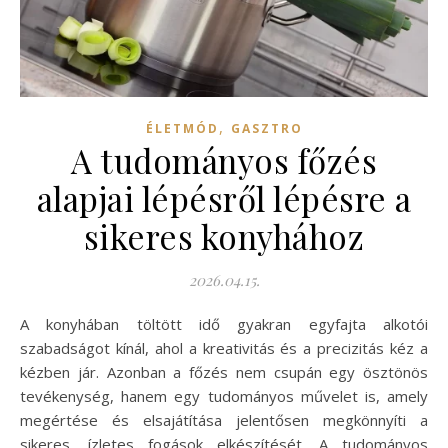
,
ÉLETMÓD
GASZTRO
A tudományos főzés
alapjai lépésről lépésre a
sikeres konyhához
2026.04.15.
A konyhában töltött idő gyakran egyfajta alkotói
szabadságot kínál, ahol a kreativitás és a precizitás kéz a
kézben jár. Azonban a főzés nem csupán egy ösztönös
tevékenység, hanem egy tudományos művelet is, amely
megértése és elsajátítása jelentősen megkönnyíti a
sikeres, ízletes fogások elkészítését. A tudományos