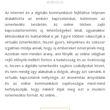
2026.03.31.
Az internet és a digitális kommunikáció fejlődése teljesen
átalakította az emberi kapcsolatokat, különösen az
ismerkedés területén. Az online térben zajló
kapcsolatteremtés új lehetőségeket kínál, ugyanakkor
kihívásokkal és buktatókkal is jár. Egyre többen választják a
virtuális ismerkedést, hiszen gyors, kényelmes és sokszor
izgalmas módja annak, hogy új embereket ismerjenek meg.
Azonban nem minden arany, ami fénylik: az online világban
rejlő előnyök mellett fontos a tudatosság és az óvatosság
is, hiszen a digitális ismerkedés sajátos szabályokat követ,
és nem mindig úgy alakulnak a dolgok, ahogy azt várnánk. A
virtuális kapcsolatok mélysége, az anonimitás árnyoldalai
és az online kommunikáció sajátosságai mind-mind
befolyásolják, hogy miként éljük meg ezt a modern
ismerkedési formát. Az online…