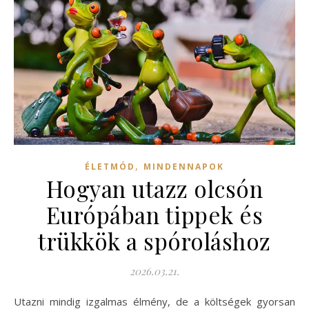
,
ÉLETMÓD
MINDENNAPOK
Hogyan utazz olcsón
Európában tippek és
trükkök a spóroláshoz
2026.03.21.
Utazni mindig izgalmas élmény, de a költségek gyorsan