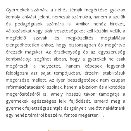
Gyermekek számára a nehéz témák megértése gyakran
komoly kihívást jelent, nemcsak számukra, hanem a szülők
és pedagógusok számára is. Amikor nehéz híreket,
változásokat vagy akár veszteségeket kell közölni velük, a
megfelelő szavak és megközelítés megtalálása
elengedhetetlen ahhoz, hogy biztonságban és megértve
érezzék magukat. Az érzékenység és az egyszerűség
kombinációja segíthet abban, hogy a gyerekek ne csak
megértsék a helyzetet, hanem képesek legyenek
feldolgozni azt saját tempójukban, érzelmi stabilitásuk
megőrzése mellett. Az ilyen beszélgetések nem csupán
információátadásról szólnak, hanem a bizalom és a kötődés
megerősítéséről is, amely hosszú távon támogatja a
gyermekek egészséges lelki fejlődését. Ismerd meg a
gyermek fejlettségi szintjét és igényeit Mielőtt nekilátnánk
egy nehéz témáról beszélni, fontos megérteni,…