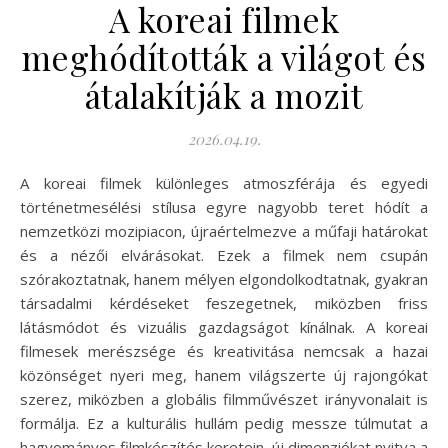
A koreai filmek
meghódították a világot és
átalakítják a mozit
2026.04.19.
A koreai filmek különleges atmoszférája és egyedi
történetmesélési stílusa egyre nagyobb teret hódít a
nemzetközi mozipiacon, újraértelmezve a műfaji határokat
és a nézői elvárásokat. Ezek a filmek nem csupán
szórakoztatnak, hanem mélyen elgondolkodtatnak, gyakran
társadalmi kérdéseket feszegetnek, miközben friss
látásmódot és vizuális gazdagságot kínálnak. A koreai
filmesek merészsége és kreativitása nemcsak a hazai
közönséget nyeri meg, hanem világszerte új rajongókat
szerez, miközben a globális filmművészet irányvonalait is
formálja. Ez a kulturális hullám pedig messze túlmutat a
hagyományos filmkészítés keretein, új dimenziókat nyitva a