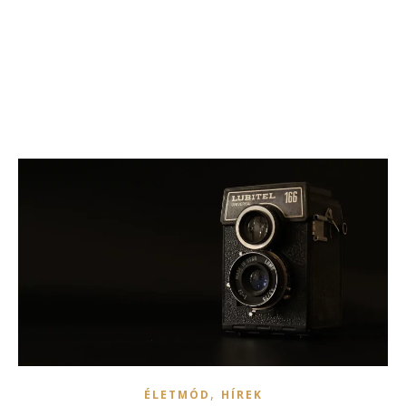
,
ÉLETMÓD
HÍREK