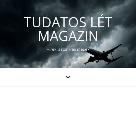
TUDATOS LÉT
MAGAZIN
Hírek, sztorik és mesék