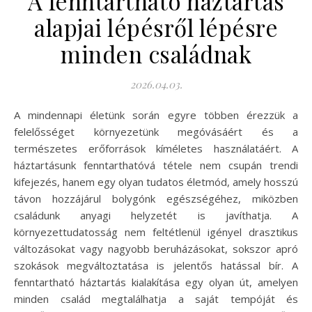
A fenntartható háztartás
alapjai lépésről lépésre
minden családnak
2026.04.03.
A mindennapi életünk során egyre többen érezzük a
felelősséget környezetünk megóvásáért és a
természetes erőforrások kíméletes használatáért. A
háztartásunk fenntarthatóvá tétele nem csupán trendi
kifejezés, hanem egy olyan tudatos életmód, amely hosszú
távon hozzájárul bolygónk egészségéhez, miközben
családunk anyagi helyzetét is javíthatja. A
környezettudatosság nem feltétlenül igényel drasztikus
változásokat vagy nagyobb beruházásokat, sokszor apró
szokások megváltoztatása is jelentős hatással bír. A
fenntartható háztartás kialakítása egy olyan út, amelyen
minden család megtalálhatja a saját tempóját és