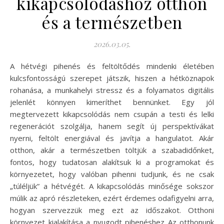
kikapcsolódáshoz otthon
és a természetben
2026.03.05.
A hétvégi pihenés és feltöltődés mindenki életében
kulcsfontosságú szerepet játszik, hiszen a hétköznapok
rohanása, a munkahelyi stressz és a folyamatos digitális
jelenlét könnyen kimeríthet bennünket. Egy jól
megtervezett kikapcsolódás nem csupán a testi és lelki
regenerációt szolgálja, hanem segít új perspektívákat
nyerni, feltölt energiával és javítja a hangulatot. Akár
otthon, akár a természetben töltjük a szabadidőnket,
fontos, hogy tudatosan alakítsuk ki a programokat és
környezetet, hogy valóban pihenni tudjunk, és ne csak
„túléljük” a hétvégét. A kikapcsolódás minősége sokszor
múlik az apró részleteken, ezért érdemes odafigyelni arra,
hogyan szervezzük meg ezt az időszakot. Otthoni
környezet kialakítása a nyugodt pihenéshez Az otthonunk