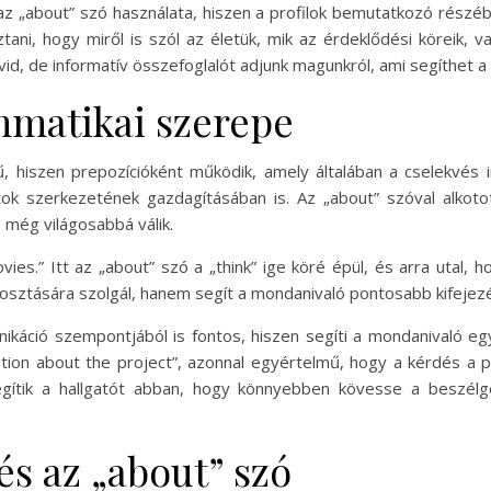
 „about” szó használata, hiszen a profilok bemutatkozó részében
ani, hogy miről is szól az életük, mik az érdeklődési köreik, v
id, de informatív összefoglalót adjunk magunkról, ami segíthet a 
mmatikai szerepe
 hiszen prepozícióként működik, amely általában a cselekvés ir
ok szerkezetének gazdagításában is. Az „about” szóval alkoto
s még világosabbá válik.
vies.” Itt az „about” szó a „think” ige köré épül, és arra utal,
osztására szolgál, hanem segít a mondanivaló pontosabb kifejez
ikáció szempontjából is fontos, hiszen segíti a mondanivaló e
tion about the project”, azonnal egyértelmű, hogy a kérdés a p
segítik a hallgatót abban, hogy könnyebben kövesse a beszélg
és az „about” szó