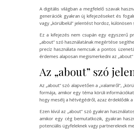
A digitális világban a megfelelő szavak hasz
generációk gyakran új kifejezéseket és foga
vagy „körülbelül” jelentést hordoz, különöse
Ez a kifejezés nem csupán egy egyszerű pre
„about” szó használatának megértése segíthet
precíz használata nemcsak a pontos üzenet
érdemes alaposan megismerkedni az „about” s
Az „about” szó jele
Az „about” szó alapvetően a „valamiről”, „körü
formája, amikor egy téma körüli információkat
hogy mesélj a hétvégédről, azaz érdeklődik a 
Ezen kívül az „about” szó gyakran használatos
amikor egy cég bemutatkozik, gyakran haszná
potenciális ügyfeleknek vagy partnereknek meg