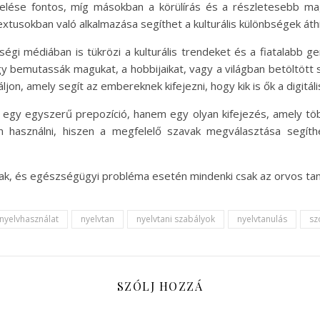
lése fontos, míg másokban a körülírás és a részletesebb magy
tusokban való alkalmazása segíthet a kulturális különbségek áth
égi médiában is tükrözi a kulturális trendeket és a fiatalabb g
y bemutassák magukat, a hobbijaikat, vagy a világban betöltött 
jon, amely segít az embereknek kifejezni, hogy kik is ők a digitáli
egy egyszerű prepozíció, hanem egy olyan kifejezés, amely töb
an használni, hiszen a megfelelő szavak megválasztása segít
nak, és egészségügyi probléma esetén mindenki csak az orvos ta
nyelvhasználat
nyelvtan
nyelvtani szabályok
nyelvtanulás
sz
SZÓLJ HOZZÁ