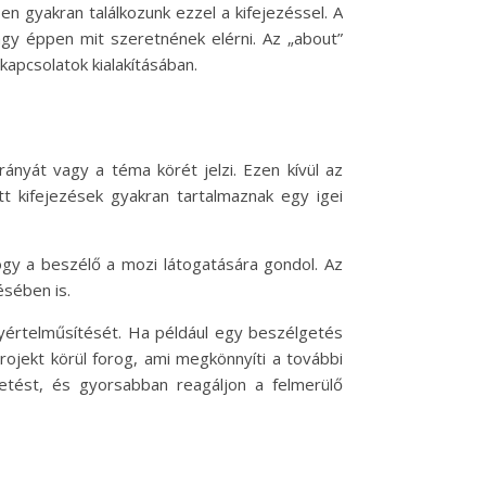
 gyakran találkozunk ezzel a kifejezéssel. A
agy éppen mit szeretnének elérni. Az „about”
kapcsolatok kialakításában.
ányát vagy a téma körét jelzi. Ezen kívül az
tt kifejezések gyakran tartalmaznak egy igei
 hogy a beszélő a mozi látogatására gondol. Az
ésében is.
gyértelműsítését. Ha például egy beszélgetés
rojekt körül forog, ami megkönnyíti a további
etést, és gyorsabban reagáljon a felmerülő