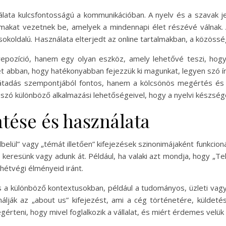
nálata kulcsfontosságú a kommunikációban. A nyelv és a szavak je
lmakat vezetnek be, amelyek a mindennapi élet részévé válnak. A
n sokoldalú. Használata elterjedt az online tartalmakban, a közö
pozíció, hanem egy olyan eszköz, amely lehetővé teszi, hogy k
 abban, hogy hatékonyabban fejezzük ki magunkat, legyen szó ír
átadás szempontjából fontos, hanem a kölcsönös megértés és a
zó különböző alkalmazási lehetőségeivel, hogy a nyelvi készsége
ntése és használata
lbelül” vagy „témát illetően” kifejezések szinonimájaként funkcion
 keresünk vagy adunk át. Például, ha valaki azt mondja, hogy „T
hétvégi élményeid iránt.
 a különböző kontextusokban, például a tudományos, üzleti vagy 
lják az „about us” kifejezést, ami a cég történetére, küldetésé
érteni, hogy mivel foglalkozik a vállalat, és miért érdemes velü