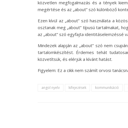
közvetlen megfogalmazás és a tények kieme
megértése és az „about” szó különböző kontex
Ezen kívül az „about” szó használata a közöss
osztanak meg „about” típusú tartalmakat, hog
az „about” szó egyfajta identitáselemzéssé vál
Mindezek alapján az „about” szó nem csupán 
tartalomkészítést. Érdemes tehát tudatos
közvetítsük, és elérjük a kívánt hatást.
Figyelem: Ez a cikk nem számít orvosi tanács
angol nyelv
kifejezések
kommunikáció