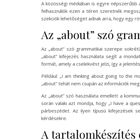
A közösségi médiában is egyre népszerűbb az
felhasználók ezen a téren szeretnék megoszt
szekciók lehetőséget adnak arra, hogy egy röv
Az „about” szó gra
Az „about” szó grammatikai szerepe sokrétű,
„about” kifejezés használata segít a mondat
formát, amely a cselekvést jelzi, így a jelenté
Például: „I am thinking about going to the mo
„about” tehát nem csupán az információk meg
Az „about” szó használata emellett a kommun
során valaki azt mondja, hogy „I have a ques
párbeszédet. Az ilyen típusú kifejezések 
kérdésekre.
A tartalomkészítés 