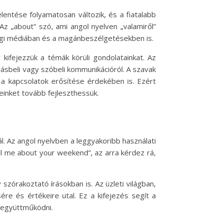
lentése folyamatosan változik, és a fiatalabb
z „about” szó, ami angol nyelven „valamiről”
sségi médiában és a magánbeszélgetésekben is.
ifejezzük a témák körüli gondolatainkat. Az
ásbeli vagy szóbeli kommunikációról. A szavak
 kapcsolatok erősítése érdekében is. Ezért
inket tovább fejleszthessük.
ál. Az angol nyelvben a leggyakoribb használati
ell me about your weekend”, az arra kérdez rá,
szórakoztató írásokban is. Az üzleti világban,
re és értékeire utal. Ez a kifejezés segít a
k együttműködni.