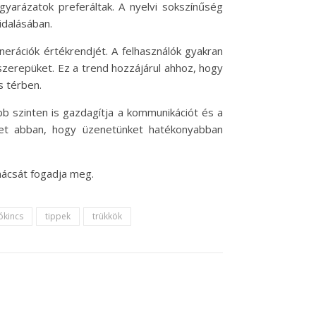
arázatok preferáltak. A nyelvi sokszínűség
idalásában.
enerációk értékrendjét. A felhasználók gyakran
szerepüket. Ez a trend hozzájárul ahhoz, hogy
s térben.
b szinten is gazdagítja a kommunikációt és a
het abban, hogy üzenetünket hatékonyabban
nácsát fogadja meg.
ókincs
tippek
trükkök