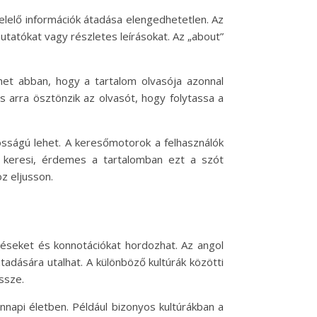
felelő információk átadása elengedhetetlen. Az
utatókat vagy részletes leírásokat. Az „about”
het abban, hogy a tartalom olvasója azonnal
s arra ösztönzik az olvasót, hogy folytassa a
tosságú lehet. A keresőmotorok a felhasználók
ést keresi, érdemes a tartalomban ezt a szót
z eljusson.
téseket és konnotációkat hordozhat. Az angol
dására utalhat. A különböző kultúrák közötti
ssze.
nnapi életben. Például bizonyos kultúrákban a