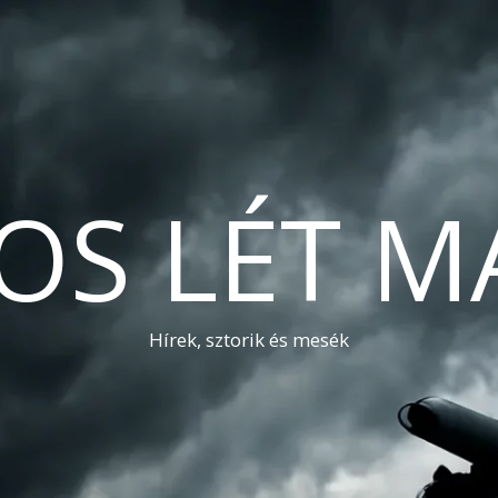
OS LÉT M
Hírek, sztorik és mesék