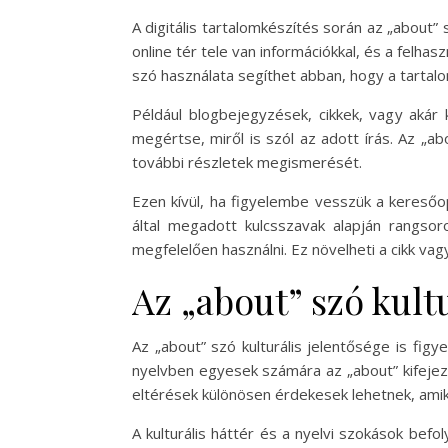
A digitális tartalomkészítés során az „about”
online tér tele van információkkal, és a felh
szó használata segíthet abban, hogy a tarta
Például blogbejegyzések, cikkek, vagy akár
megértse, miről is szól az adott írás. Az „a
további részletek megismerését.
Ezen kívül, ha figyelembe vesszük a keresőop
által megadott kulcsszavak alapján rangsoro
megfelelően használni. Ez növelheti a cikk va
Az „about” szó kult
Az „about” szó kulturális jelentősége is fi
nyelvben egyesek számára az „about” kifejez
eltérések különösen érdekesek lehetnek, amiko
A kulturális háttér és a nyelvi szokások bef