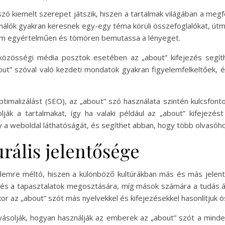
 szó kiemelt szerepet játszik, hiszen a tartalmak világában a meg
asználók gyakran keresnek egy-egy téma körüli összefoglalókat, útm
lom egyértelműen és tömören bemutassa a lényeget.
 közösségi média posztok esetében az „about” kifejezés segít
bout” szóval való kezdeti mondatok gyakran figyelemfelkeltőek, é
timalizálást (SEO), az „about” szó használata szintén kulcsfon
lják a tartalmakat, így ha valaki például az „about” kifejez
gy a weboldal láthatóságát, és segíthet abban, hogy több olvasóho
urális jelentősége
gyelemre méltó, hiszen a különböző kultúrákban más és más jelen
és a tapasztalatok megosztására, míg mások számára a tudás áta
r az „about” szót más nyelvekkel és kifejezésekkel hasonlítjuk ö
olyásolják, hogyan használják az emberek az „about” szót a minde