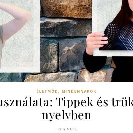
,
ÉLETMÓD
MINDENNAPOK
asználata: Tippek és trü
nyelvben
2024.10.22.