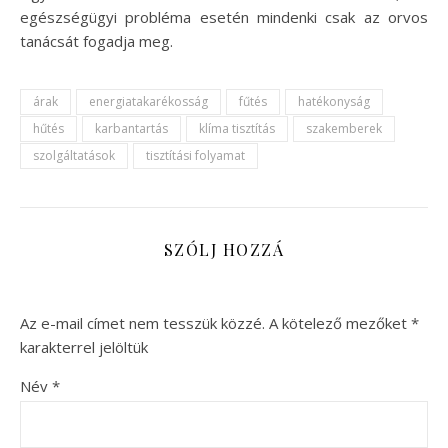
egészségügyi probléma esetén mindenki csak az orvos
tanácsát fogadja meg.
árak
energiatakarékosság
fűtés
hatékonyság
hűtés
karbantartás
klíma tisztítás
szakemberek
szolgáltatások
tisztítási folyamat
SZÓLJ HOZZÁ
Az e-mail címet nem tesszük közzé.
A kötelező mezőket
*
karakterrel jelöltük
Név
*