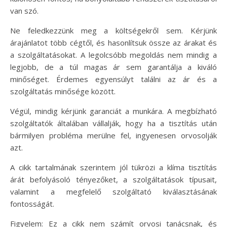
van szó.
Ne feledkezzünk meg a költségekről sem. Kérjünk
árajánlatot több cégtől, és hasonlítsuk össze az árakat és
a szolgáltatásokat. A legolcsóbb megoldás nem mindig a
legjobb, de a túl magas ár sem garantálja a kiváló
minőséget. Érdemes egyensúlyt találni az ár és a
szolgáltatás minősége között.
Végül, mindig kérjünk garanciát a munkára. A megbízható
szolgáltatók általában vállalják, hogy ha a tisztítás után
bármilyen probléma merülne fel, ingyenesen orvosolják
azt.
A cikk tartalmának szerintem jól tükrözi a klíma tisztítás
árát befolyásoló tényezőket, a szolgáltatások típusait,
valamint a megfelelő szolgáltató kiválasztásának
fontosságát.
Figyelem: Ez a cikk nem számít orvosi tanácsnak, és