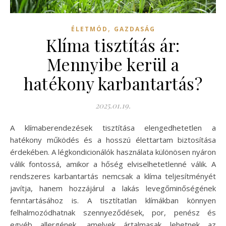
,
ÉLETMÓD
GAZDASÁG
Klíma tisztítás ár:
Mennyibe kerül a
hatékony karbantartás?
2025.01.19.
A klímaberendezések tisztítása elengedhetetlen a
hatékony működés és a hosszú élettartam biztosítása
érdekében. A légkondicionálók használata különösen nyáron
válik fontossá, amikor a hőség elviselhetetlenné válik. A
rendszeres karbantartás nemcsak a klíma teljesítményét
javítja, hanem hozzájárul a lakás levegőminőségének
fenntartásához is. A tisztítatlan klímákban könnyen
felhalmozódhatnak szennyeződések, por, penész és
egyéb allergének, amelyek ártalmasak lehetnek az