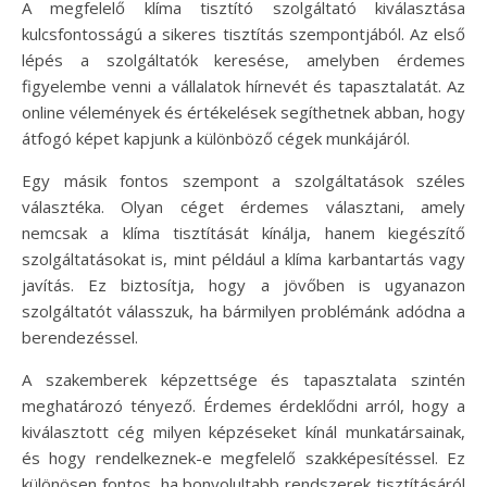
A megfelelő klíma tisztító szolgáltató kiválasztása
kulcsfontosságú a sikeres tisztítás szempontjából. Az első
lépés a szolgáltatók keresése, amelyben érdemes
figyelembe venni a vállalatok hírnevét és tapasztalatát. Az
online vélemények és értékelések segíthetnek abban, hogy
átfogó képet kapjunk a különböző cégek munkájáról.
Egy másik fontos szempont a szolgáltatások széles
választéka. Olyan céget érdemes választani, amely
nemcsak a klíma tisztítását kínálja, hanem kiegészítő
szolgáltatásokat is, mint például a klíma karbantartás vagy
javítás. Ez biztosítja, hogy a jövőben is ugyanazon
szolgáltatót válasszuk, ha bármilyen problémánk adódna a
berendezéssel.
A szakemberek képzettsége és tapasztalata szintén
meghatározó tényező. Érdemes érdeklődni arról, hogy a
kiválasztott cég milyen képzéseket kínál munkatársainak,
és hogy rendelkeznek-e megfelelő szakképesítéssel. Ez
különösen fontos, ha bonyolultabb rendszerek tisztításáról