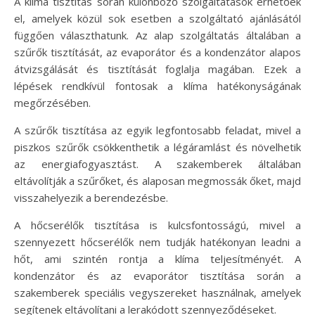
A klíma tisztítás során különböző szolgáltatások érhetőek
el, amelyek közül sok esetben a szolgáltató ajánlásától
függően választhatunk. Az alap szolgáltatás általában a
szűrők tisztítását, az evaporátor és a kondenzátor alapos
átvizsgálását és tisztítását foglalja magában. Ezek a
lépések rendkívül fontosak a klíma hatékonyságának
megőrzésében.
A szűrők tisztítása az egyik legfontosabb feladat, mivel a
piszkos szűrők csökkenthetik a légáramlást és növelhetik
az energiafogyasztást. A szakemberek általában
eltávolítják a szűrőket, és alaposan megmossák őket, majd
visszahelyezik a berendezésbe.
A hőcserélők tisztítása is kulcsfontosságú, mivel a
szennyezett hőcserélők nem tudják hatékonyan leadni a
hőt, ami szintén rontja a klíma teljesítményét. A
kondenzátor és az evaporátor tisztítása során a
szakemberek speciális vegyszereket használnak, amelyek
segítenek eltávolítani a lerakódott szennyeződéseket.