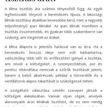
A klíma tisztítás ára számos tényezőtől függ. Az egyik
legfontosabb tényező a berendezés típusa. A lakossági
klímák tisztítása általában kevesebbe kerül, mint a nagyobb
teljesítményű ipari klímáké. Az ipari klímák esetében a
tisztítás összetettebb, és gyakran több szakemberre van
szükség, ami megemeli az árakat.
A klíma állapota is jelentős hatással van az árra. Ha a
berendezés hosszú ideje nem volt karbantartva,
valószínűleg több időt és erőfeszítést igényel a tisztítás,
ami növeli a költségeket. A szennyeződések, por és
penész eltávolítása nemcsak a szűrők tisztítását jelenti,
hanem a belső alkatrészek, például a hőcserélők és a
ventillátorok alapos takarítását is szükségessé teheti.
A szolgáltató választása szintén szerepet játszik a
költségek alakulásában. Vannak olyan cégek, amelyek
alacsonyabb áron kínálnak tisztítást, de ez nem mindig