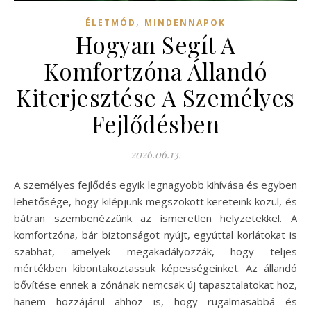
,
ÉLETMÓD
MINDENNAPOK
Hogyan Segít A
Komfortzóna Állandó
Kiterjesztése A Személyes
Fejlődésben
2026.06.13.
A személyes fejlődés egyik legnagyobb kihívása és egyben
lehetősége, hogy kilépjünk megszokott kereteink közül, és
bátran szembenézzünk az ismeretlen helyzetekkel. A
komfortzóna, bár biztonságot nyújt, egyúttal korlátokat is
szabhat, amelyek megakadályozzák, hogy teljes
mértékben kibontakoztassuk képességeinket. Az állandó
bővítése ennek a zónának nemcsak új tapasztalatokat hoz,
hanem hozzájárul ahhoz is, hogy rugalmasabbá és