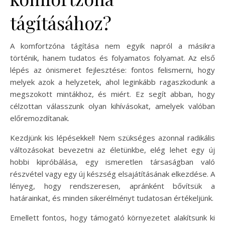
tágításához?
A komfortzóna tágítása nem egyik napról a másikra
történik, hanem tudatos és folyamatos folyamat. Az első
lépés az önismeret fejlesztése: fontos felismerni, hogy
melyek azok a helyzetek, ahol leginkább ragaszkodunk a
megszokott mintákhoz, és miért. Ez segít abban, hogy
célzottan válasszunk olyan kihívásokat, amelyek valóban
előremozdítanak.
Kezdjünk kis lépésekkel! Nem szükséges azonnal radikális
változásokat bevezetni az életünkbe, elég lehet egy új
hobbi kipróbálása, egy ismeretlen társaságban való
részvétel vagy egy új készség elsajátításának elkezdése. A
lényeg, hogy rendszeresen, apránként bővítsük a
határainkat, és minden sikerélményt tudatosan értékeljünk.
Emellett fontos, hogy támogató környezetet alakítsunk ki