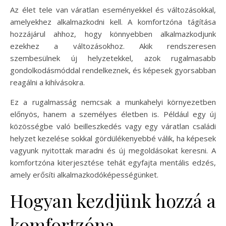
Az élet tele van váratlan eseményekkel és változásokkal,
amelyekhez alkalmazkodni kell. A komfortzóna tágítása
hozzájárul ahhoz, hogy könnyebben alkalmazkodjunk
ezekhez a változásokhoz. Akik rendszeresen
szembesülnek új helyzetekkel, azok rugalmasabb
gondolkodásmóddal rendelkeznek, és képesek gyorsabban
reagálni a kihívásokra.
Ez a rugalmasság nemcsak a munkahelyi környezetben
előnyös, hanem a személyes életben is. Például egy új
közösségbe való beilleszkedés vagy egy váratlan családi
helyzet kezelése sokkal gördülékenyebbé válik, ha képesek
vagyunk nyitottak maradni és új megoldásokat keresni. A
komfortzóna kiterjesztése tehát egyfajta mentális edzés,
amely erősíti alkalmazkodóképességünket.
Hogyan kezdjünk hozzá a
komfortzóna