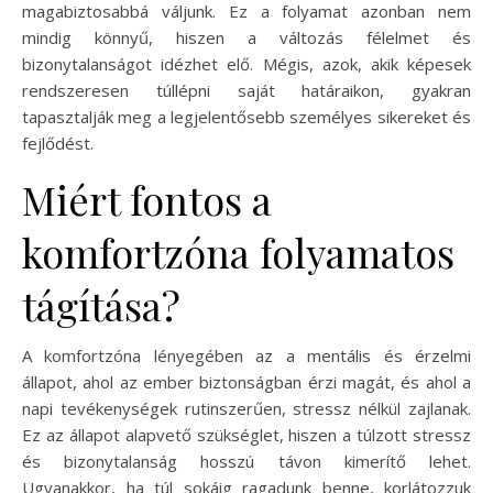
magabiztosabbá váljunk. Ez a folyamat azonban nem
mindig könnyű, hiszen a változás félelmet és
bizonytalanságot idézhet elő. Mégis, azok, akik képesek
rendszeresen túllépni saját határaikon, gyakran
tapasztalják meg a legjelentősebb személyes sikereket és
fejlődést.
Miért fontos a
komfortzóna folyamatos
tágítása?
A komfortzóna lényegében az a mentális és érzelmi
állapot, ahol az ember biztonságban érzi magát, és ahol a
napi tevékenységek rutinszerűen, stressz nélkül zajlanak.
Ez az állapot alapvető szükséglet, hiszen a túlzott stressz
és bizonytalanság hosszú távon kimerítő lehet.
Ugyanakkor, ha túl sokáig ragadunk benne, korlátozzuk