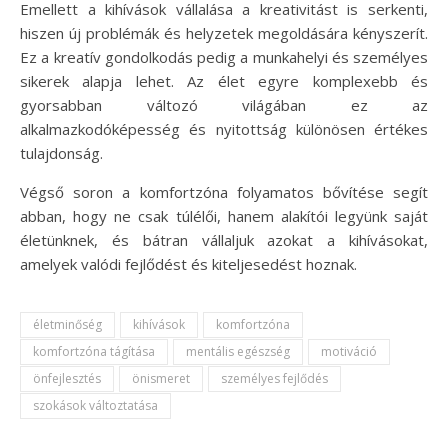
Emellett a kihívások vállalása a kreativitást is serkenti,
hiszen új problémák és helyzetek megoldására kényszerít.
Ez a kreatív gondolkodás pedig a munkahelyi és személyes
sikerek alapja lehet. Az élet egyre komplexebb és
gyorsabban változó világában ez az
alkalmazkodóképesség és nyitottság különösen értékes
tulajdonság.
Végső soron a komfortzóna folyamatos bővítése segít
abban, hogy ne csak túlélői, hanem alakítói legyünk saját
életünknek, és bátran vállaljuk azokat a kihívásokat,
amelyek valódi fejlődést és kiteljesedést hoznak.
életminőség
kihívások
komfortzóna
komfortzóna tágítása
mentális egészség
motiváció
önfejlesztés
önismeret
személyes fejlődés
szokások változtatása