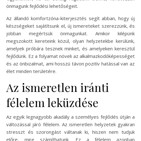
önmagunk fejlődési lehetőségeit.
Az állandó komfortzóna-kiterjesztés segít abban, hogy új
készségeket sajátítsunk el, új ismereteket szerezzünk, és
jobban megértsük önmagunkat. Amikor kilépünk
megszokott kereteink közül, olyan helyzetekbe kerülünk,
amelyek próbára tesznek minket, és amelyeken keresztül
fejlődünk. Ez a folyamat növeli az alkalmazkodóképességet
és az önbizalmat, ami hosszú távon pozitív hatással van az
élet minden területére.
Az ismeretlen iránti
félelem leküzdése
Az egyik legnagyobb akadály a személyes fejlődés útján a
változással járó félelem. Az ismeretlen helyzetek gyakran
stresszt és szorongást váltanak ki, hiszen nem tudjuk
előre, mire számíthatunk. Ez a félelem azonban