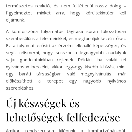
természetes reakció, és nem feltétlenül rossz dolog –
figyelmeztet minket arra, hogy körültekintően kell
eljárnunk.
A komfortzóna folyamatos tágítása során fokozatosan
szembesülünk a félelmeinkkel, és megtanuljuk kezelni őket.
Ez a folyamat erősíti az érzelmi ellenálló képességet, és
segít felismerni, hogy sokszor a legnagyobb akadályok
saját gondolatainkban rejlenek. Például, ha valaki fél
nyilvánosan beszélni, akkor egy-egy kisebb kihívás, mint
egy baráti társaságban való megnyilvánulás, már
előkészítheti a terepet egy nagyobb nyilvános
szerepléshez.
Új készségek és
lehetőségek felfedezése
Amikor rendszeresen kilépünk a komfortzónánkból,