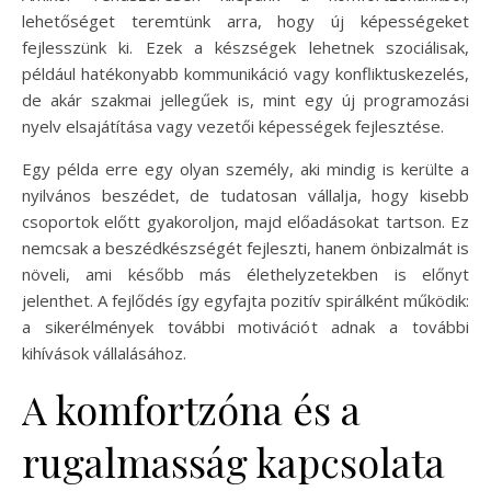
lehetőséget teremtünk arra, hogy új képességeket
fejlesszünk ki. Ezek a készségek lehetnek szociálisak,
például hatékonyabb kommunikáció vagy konfliktuskezelés,
de akár szakmai jellegűek is, mint egy új programozási
nyelv elsajátítása vagy vezetői képességek fejlesztése.
Egy példa erre egy olyan személy, aki mindig is kerülte a
nyilvános beszédet, de tudatosan vállalja, hogy kisebb
csoportok előtt gyakoroljon, majd előadásokat tartson. Ez
nemcsak a beszédkészségét fejleszti, hanem önbizalmát is
növeli, ami később más élethelyzetekben is előnyt
jelenthet. A fejlődés így egyfajta pozitív spirálként működik:
a sikerélmények további motivációt adnak a további
kihívások vállalásához.
A komfortzóna és a
rugalmasság kapcsolata