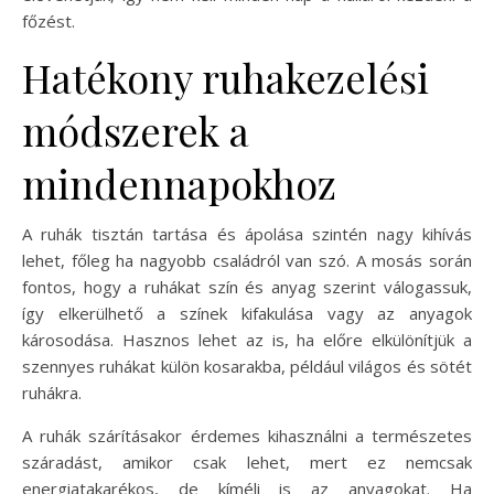
főzést.
Hatékony ruhakezelési
módszerek a
mindennapokhoz
A ruhák tisztán tartása és ápolása szintén nagy kihívás
lehet, főleg ha nagyobb családról van szó. A mosás során
fontos, hogy a ruhákat szín és anyag szerint válogassuk,
így elkerülhető a színek kifakulása vagy az anyagok
károsodása. Hasznos lehet az is, ha előre elkülönítjük a
szennyes ruhákat külön kosarakba, például világos és sötét
ruhákra.
A ruhák szárításakor érdemes kihasználni a természetes
száradást, amikor csak lehet, mert ez nemcsak
energiatakarékos, de kíméli is az anyagokat. Ha