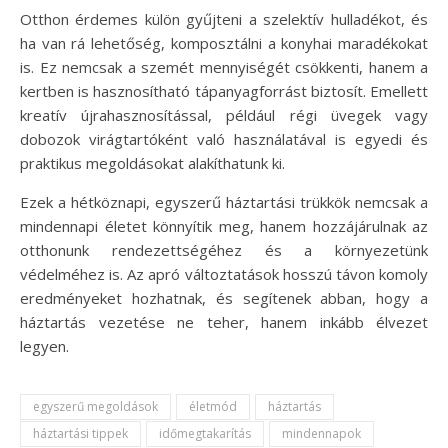
Otthon érdemes külön gyűjteni a szelektív hulladékot, és
ha van rá lehetőség, komposztálni a konyhai maradékokat
is. Ez nemcsak a szemét mennyiségét csökkenti, hanem a
kertben is hasznosítható tápanyagforrást biztosít. Emellett
kreatív újrahasznosítással, például régi üvegek vagy
dobozok virágtartóként való használatával is egyedi és
praktikus megoldásokat alakíthatunk ki.
Ezek a hétköznapi, egyszerű háztartási trükkök nemcsak a
mindennapi életet könnyítik meg, hanem hozzájárulnak az
otthonunk rendezettségéhez és a környezetünk
védelméhez is. Az apró változtatások hosszú távon komoly
eredményeket hozhatnak, és segítenek abban, hogy a
háztartás vezetése ne teher, hanem inkább élvezet
legyen.
egyszerű megoldások
életmód
háztartás
háztartási tippek
időmegtakarítás
mindennapok