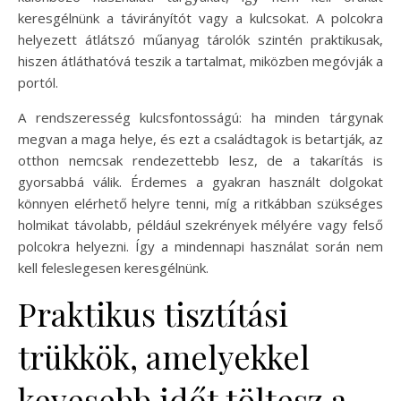
keresgélnünk a távirányítót vagy a kulcsokat. A polcokra
helyezett átlátszó műanyag tárolók szintén praktikusak,
hiszen átláthatóvá teszik a tartalmat, miközben megóvják a
portól.
A rendszeresség kulcsfontosságú: ha minden tárgynak
megvan a maga helye, és ezt a családtagok is betartják, az
otthon nemcsak rendezettebb lesz, de a takarítás is
gyorsabbá válik. Érdemes a gyakran használt dolgokat
könnyen elérhető helyre tenni, míg a ritkábban szükséges
holmikat távolabb, például szekrények mélyére vagy felső
polcokra helyezni. Így a mindennapi használat során nem
kell feleslegesen keresgélnünk.
Praktikus tisztítási
trükkök, amelyekkel
kevesebb időt töltesz a