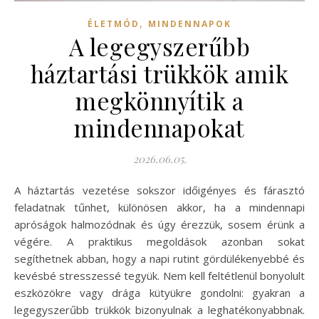
,
ÉLETMÓD
MINDENNAPOK
A legegyszerűbb
háztartási trükkök amik
megkönnyítik a
mindennapokat
2026.06.05.
A háztartás vezetése sokszor időigényes és fárasztó
feladatnak tűnhet, különösen akkor, ha a mindennapi
apróságok halmozódnak és úgy érezzük, sosem érünk a
végére. A praktikus megoldások azonban sokat
segíthetnek abban, hogy a napi rutint gördülékenyebbé és
kevésbé stresszessé tegyük. Nem kell feltétlenül bonyolult
eszközökre vagy drága kütyükre gondolni: gyakran a
legegyszerűbb trükkök bizonyulnak a leghatékonyabbnak.