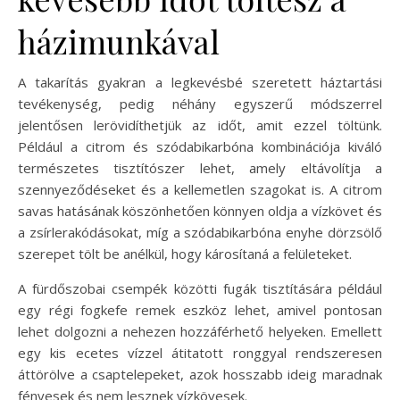
házimunkával
A takarítás gyakran a legkevésbé szeretett háztartási
tevékenység, pedig néhány egyszerű módszerrel
jelentősen lerövidíthetjük az időt, amit ezzel töltünk.
Például a citrom és szódabikarbóna kombinációja kiváló
természetes tisztítószer lehet, amely eltávolítja a
szennyeződéseket és a kellemetlen szagokat is. A citrom
savas hatásának köszönhetően könnyen oldja a vízkövet és
a zsírlerakódásokat, míg a szódabikarbóna enyhe dörzsölő
szerepet tölt be anélkül, hogy károsítaná a felületeket.
A fürdőszobai csempék közötti fugák tisztítására például
egy régi fogkefe remek eszköz lehet, amivel pontosan
lehet dolgozni a nehezen hozzáférhető helyeken. Emellett
egy kis ecetes vízzel átitatott ronggyal rendszeresen
áttörölve a csaptelepeket, azok hosszabb ideig maradnak
fényesek és nem lesznek vízkövesek.