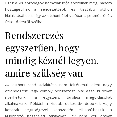
Ezek a kis apróságok nemcsak időt spórolnak meg, hanem
hozzájárulnak a rendezettebb és tisztább otthon
kialakításához is, így az otthoni élet valóban a pihenésről és
feltöltődésről szólhat.
Rendszerezés
egyszerűen, hogy
mindig kéznél legyen,
amire szükség van
Az otthoni rend kialakítása nem feltétlenül jelent nagy
átrendezést vagy komoly beruházást. Már azzal is sokat
nyerhetünk, ha egyszerű tárolási megoldásokat
alkalmazunk. Például a kisebb dekoratív dobozok vagy
kosarak segítségével könnyedén elkülöníthetjük a
különböző használati tárgyakat, így nem kell órákat