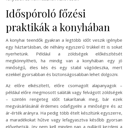
Időspóroló főzési
praktikák a konyhában
A konyhai teendők gyakran a legtöbb időt veszik igénybe
egy háztartásban, de néhány egyszerű trükkel itt is sokat
nyerhetünk. Például a zöldségek előkészítését
megkönnyítheti, ha mindig van a konyhában egy jó
minőségű, éles kés és egy stabil vágódeszka, mert
ezekkel gyorsabban és biztonságosabban lehet dolgozni.
Az előre elkészített, előre csomagolt alapanyagok –
például előre megmosott saláták vagy felvágott zöldségek
– szintén rengeteg időt takarítanak meg, bár ezek
megvásárlásánál érdemes odafigyelni a minőségre és az
ár-érték arányra. Ha pedig több ételt készítünk egyszerre,
a maradékokat hűtve vagy lefagyasztva később gyorsan
elővehetjük, így nem kell minden nap a nulláról kezdeni a