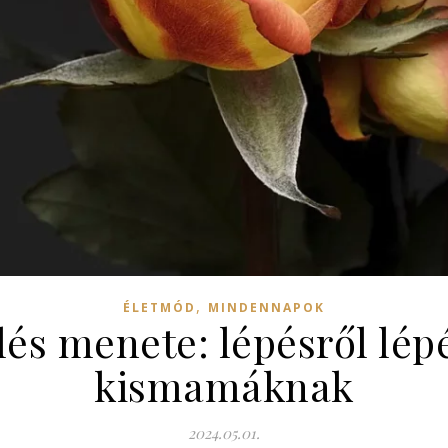
,
ÉLETMÓD
MINDENNAPOK
lés menete: lépésről lé
kismamáknak
2024.05.01.