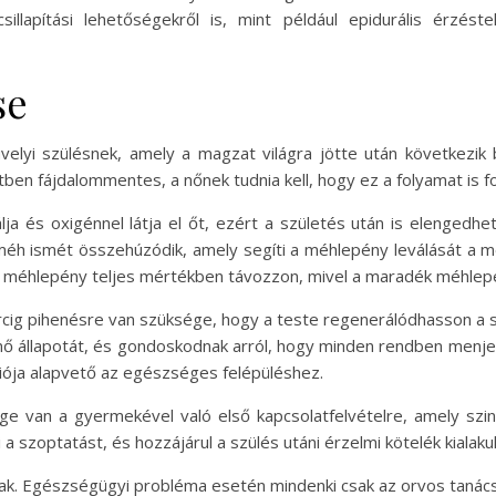
llapítási lehetőségekről is, mint például epidurális érzést
se
elyi szülésnek, amely a magzat világra jötte után következik
ben fájdalommentes, a nőnek tudnia kell, hogy ez a folyamat is f
ja és oxigénnel látja el őt, ezért a születés után is elengedhe
éh ismét összehúzódik, amely segíti a méhlepény leválását a méh
gy a méhlepény teljes mértékben távozzon, mivel a maradék méhlep
cig pihenésre van szüksége, hogy a teste regenerálódhasson a s
 nő állapotát, és gondoskodnak arról, hogy minden rendben menje
ója alapvető az egészséges felépüléshez.
e van a gyermekével való első kapcsolatfelvételre, amely szin
a szoptatást, és hozzájárul a szülés utáni érzelmi kötelék kialaku
nak. Egészségügyi probléma esetén mindenki csak az orvos tanác