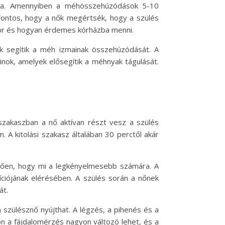
ára. Amennyiben a méhösszehúzódások 5-10
Fontos, hogy a nők megértsék, hogy a szülés
or és hogyan érdemes kórházba menni.
 segítik a méh izmainak összehúzódását. A
nok, amelyek elősegítik a méhnyak tágulását.
 szakaszban a nő aktívan részt vesz a szülés
A kitolási szakasz általában 30 perctől akár
üggően, hogy mi a legkényelmesebb számára. A
íciójának elérésében. A szülés során a nőnek
át.
 szülésznő nyújthat. A légzés, a pihenés és a
n a fájdalomérzés nagyon változó lehet, és a