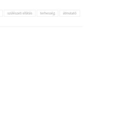
szülészeti ellátás
terhesség
útmutató