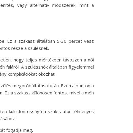
elenítés, vagy alternatív módszerek, mint a
 be. Ez a szakasz általában 5-30 percet vesz
ontos része a szülésnek.
tetlen, hogy teljes mértékben távozzon a női
 faláról. A szülésznők általában figyelemmel
ény komplikációkat okozhat.
zülés megpróbáltatásai után. Ezen a ponton a
n. Ez a szakasz különösen fontos, mivel a méh
tén kulcsfontosságú a szülés utáni élmények
lásához.
sát fogadja meg.