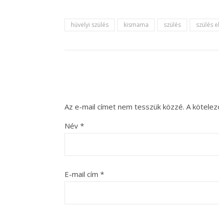
hüvelyi szülés
kismama
szülés
szülés e
Az e-mail címet nem tesszük közzé.
A kötele
Név
*
E-mail cím
*