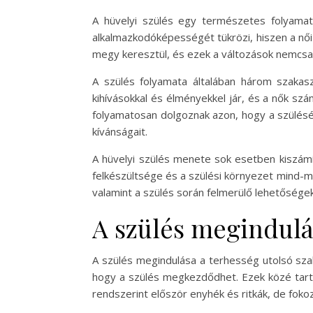
A hüvelyi szülés egy természetes folyamat,
alkalmazkodóképességét tükrözi, hiszen a női
megy keresztül, és ezek a változások nemcsa
A szülés folyamata általában három szakas
kihívásokkal és élményekkel jár, és a nők sz
folyamatosan dolgoznak azon, hogy a szülés
kívánságait.
A hüvelyi szülés menete sok esetben kiszámí
felkészültsége és a szülési környezet mind-m
valamint a szülés során felmerülő lehetőségek
A szülés megindulá
A szülés megindulása a terhesség utolsó szak
hogy a szülés megkezdődhet. Ezek közé ta
rendszerint először enyhék és ritkák, de foko