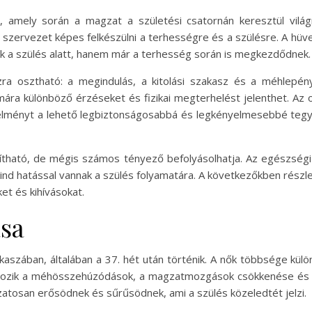
 amely során a magzat a születési csatornán keresztül világ
 szervezet képes felkészülni a terhességre és a szülésre. A hüve
k a szülés alatt, hanem már a terhesség során is megkezdődnek.
zra osztható: a megindulás, a kitolási szakasz és a méhlepé
ámára különböző érzéseket és fizikai megterhelést jelenthet. A
élményt a lehető legbiztonságosabbá és legkényelmesebbé tegyé
tható, de mégis számos tényező befolyásolhatja. Az egészségi á
ind hatással vannak a szülés folyamatára. A következőkben részle
et és kihívásokat.
sa
aszában, általában a 37. hét után történik. A nők többsége külön
rtozik a méhösszehúzódások, a magzatmozgások csökkenése és
zatosan erősödnek és sűrűsödnek, ami a szülés közeledtét jelzi.