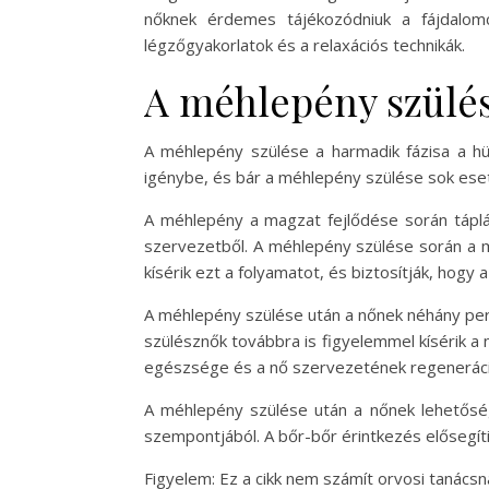
nőknek érdemes tájékozódniuk a fájdalomcsi
légzőgyakorlatok és a relaxációs technikák.
A méhlepény szülé
A méhlepény szülése a harmadik fázisa a hüv
igénybe, és bár a méhlepény szülése sok eset
A méhlepény a magzat fejlődése során táplál
szervezetből. A méhlepény szülése során a m
kísérik ezt a folyamatot, és biztosítják, ho
A méhlepény szülése után a nőnek néhány per
szülésznők továbbra is figyelemmel kísérik a
egészsége és a nő szervezetének regeneráci
A méhlepény szülése után a nőnek lehetőség
szempontjából. A bőr-bőr érintkezés elősegíti 
Figyelem: Ez a cikk nem számít orvosi tanács