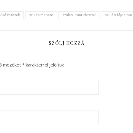
lőkészületek
szülés menete
szülés utáni időszak
szülési fájdalom
SZÓLJ HOZZÁ
ző mezőket
*
karakterrel jelöltük