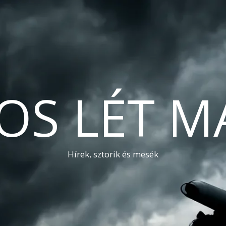
OS LÉT M
Hírek, sztorik és mesék