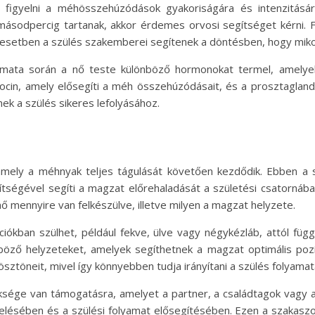
 figyelni a méhösszehúzódások gyakoriságára és intenzitás
másodpercig tartanak, akkor érdemes orvosi segítséget kérni. 
setben a szülés szakemberei segítenek a döntésben, hogy mik
amata során a nő teste különböző hormonokat termel, amelyek
ocin, amely elősegíti a méh összehúzódásait, és a prosztaglandi
ek a szülés sikeres lefolyásához.
 amely a méhnyak teljes tágulását követően kezdődik. Ebben a
égével segíti a magzat előrehaladását a születési csatornában. 
 nő mennyire van felkészülve, illetve milyen a magzat helyzete.
íciókban szülhet, például fekve, ülve vagy négykézláb, attól f
böző helyzeteket, amelyek segíthetnek a magzat optimális poz
ösztöneit, mivel így könnyebben tudja irányítani a szülés folyamat
ksége van támogatásra, amelyet a partner, a családtagok vagy a
zelésében és a szülési folyamat elősegítésében. Ezen a szakaszo