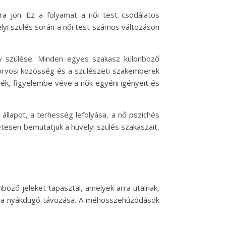
ra jön. Ez a folyamat a női test csodálatos
lyi szülés során a női test számos változáson
ny szülése. Minden egyes szakasz különböző
z orvosi közösség és a szülészeti szakemberek
k, figyelembe véve a nők egyéni igényeit és
llapot, a terhesség lefolyása, a nő pszichés
tesen bemutatjuk a hüvelyi szülés szakaszait,
böző jeleket tapasztal, amelyek arra utalnak,
 a nyákdugó távozása. A méhösszehúzódások