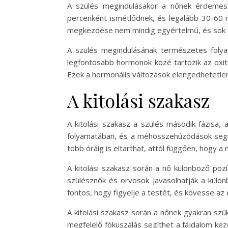
A szülés megindulásakor a nőnek érdemes
percenként ismétlődnek, és legalább 30-60 
megkezdése nem mindig egyértelmű, és sok e
A szülés megindulásának természetes foly
legfontosabb hormonok közé tartozik az oxit
Ezek a hormonális változások elengedhetetlen
A kitolási szakasz
A kitolási szakasz a szülés második fázisa,
folyamatában, és a méhösszehúzódások segíts
több óráig is eltarthat, attól függően, hogy a
A kitolási szakasz során a nő különböző poz
szülésznők és orvosok javasolhatják a külön
fontos, hogy figyelje a testét, és kövesse az 
A kitolási szakasz során a nőnek gyakran szü
megfelelő fókuszálás segíthet a fájdalom ke