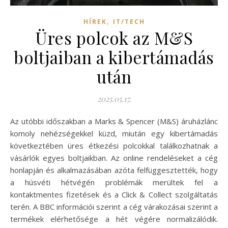
,
HÍREK
IT/TECH
Üres polcok az M&S
boltjaiban a kibertámadás
után
2025.05.17.
Az utóbbi időszakban a Marks & Spencer (M&S) áruházlánc
komoly nehézségekkel küzd, miután egy kibertámadás
következtében üres étkezési polcokkal találkozhatnak a
vásárlók egyes boltjaikban. Az online rendeléseket a cég
honlapján és alkalmazásában azóta felfüggesztették, hogy
a húsvéti hétvégén problémák merültek fel a
kontaktmentes fizetések és a Click & Collect szolgáltatás
terén. A BBC információi szerint a cég várakozásai szerint a
termékek elérhetősége a hét végére normalizálódik.