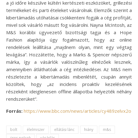
a jó időre készülve kültéri kertészeti eszközöket, grillezési
termékeket és parti ételeket vásárolnak. Elemzők szerint a
kibertámadás utóhatásai csökkenteni fogják a cég profitját,
mivel sok vásárló másutt fog vásárolni. Nayna McIntosh, az
M&S korábbi ügyvezető bizottsági tagja és a Hope
Fashion alapítója úgy fogalmazott, hogy az online
rendelések leállítása „majdnem olyan, mint egy végtag
levágása”. Hozzátette, hogy a Marks & Spencer népszerű
márka, így a vásárlók valószínűleg elnézőek lesznek,
amennyiben átláthatóak a cég intézkedései. Az M&S nem
részletezte a kibertámadás mibenlétét, csupán annyit
közöltek, hogy „az incidens proaktív kezelésének
részeként ideiglenesen offline állapotba helyezték néhány
rendszerüket”.
Forrás:
https://www.bbc.com/news/articles/cy489zelvx2o
bolt
élelmiszer
ellátási lánc
hiány
m&s
üres polcok
vásárlás