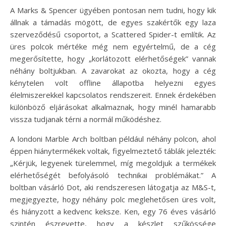
A Marks & Spencer ügyében pontosan nem tudni, hogy kik
állnak a támadás mögött, de egyes szakértők egy laza
szerveződésű csoportot, a Scattered Spider-t említik. Az
üres polcok mértéke még nem egyértelmű, de a cég
megerősítette, hogy „korlátozott elérhetőségek” vannak
néhány boltjukban. A zavarokat az okozta, hogy a cég
kénytelen volt offline állapotba helyezni egyes
élelmiszerekkel kapcsolatos rendszereit. Ennek érdekében
különböző eljárásokat alkalmaznak, hogy minél hamarabb
vissza tudjanak térni a normál működéshez.
A londoni Marble Arch boltban például néhány polcon, ahol
éppen hiánytermékek voltak, figyelmeztető táblák jelezték:
„Kérjük, legyenek türelemmel, míg megoldjuk a termékek
elérhetőségét befolyásoló technikai problémákat.” A
boltban vásárló Dot, aki rendszeresen látogatja az M&S-t,
megjegyezte, hogy néhány polc meglehetősen üres volt,
és hiányzott a kedvenc keksze. Ken, egy 76 éves vásárló
szintén észrevette, hogy a készlet szűkössége