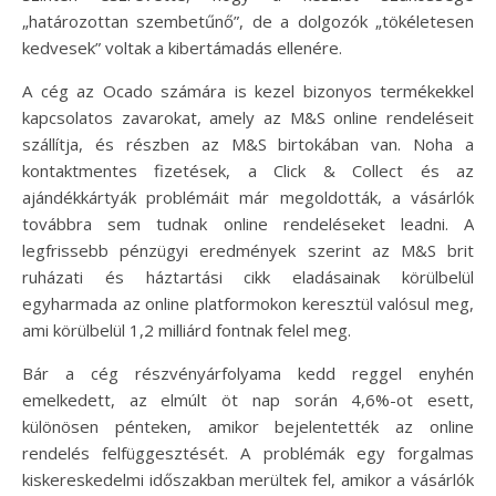
„határozottan szembetűnő”, de a dolgozók „tökéletesen
kedvesek” voltak a kibertámadás ellenére.
A cég az Ocado számára is kezel bizonyos termékekkel
kapcsolatos zavarokat, amely az M&S online rendeléseit
szállítja, és részben az M&S birtokában van. Noha a
kontaktmentes fizetések, a Click & Collect és az
ajándékkártyák problémáit már megoldották, a vásárlók
továbbra sem tudnak online rendeléseket leadni. A
legfrissebb pénzügyi eredmények szerint az M&S brit
ruházati és háztartási cikk eladásainak körülbelül
egyharmada az online platformokon keresztül valósul meg,
ami körülbelül 1,2 milliárd fontnak felel meg.
Bár a cég részvényárfolyama kedd reggel enyhén
emelkedett, az elmúlt öt nap során 4,6%-ot esett,
különösen pénteken, amikor bejelentették az online
rendelés felfüggesztését. A problémák egy forgalmas
kiskereskedelmi időszakban merültek fel, amikor a vásárlók