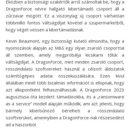
Eközben a biztonsági szakértők arról számoltak be, hogy a
DragonForce névre hallgató kibertámadó csoport áll a
zűrzavar mögött. Ez a viszonylag új csoport várhatóan
többmillió fontos váltságdíjat követel a szupermarketből,
hogy véget vessen a kibertámadásnak.
Kevin Beaumont, egy biztonsági kutató elmondta, hogy a
nyomozások alapján az M&S egy olyan zsaroló csoporttal
áll szemben, amely megpróbálja kicsikarni tőlük a
váltságdíjat. A DragonForce, mint minden zsaroló csoport,
rosszindulatú szoftvereket használ a célzott áldozatok
számítógépes adatai összekuszálására. Ezen kívül
általában minél több bizalmas információt is ellopnak, hogy
azt alkupontként felhasználhassák. A DragonForce 2023
augusztusa óta kezdett támadásokba, és a „ransomware
as a service” modell alapján működik, ami azt jelenti, hogy
bármely kiberbűnöző bérelheti a rosszindulatú
szoftverüket, amennyiben a DragonForce-nak részesedést
ad a haszonból.