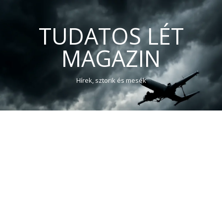
TUDATOS LÉT
MAGAZIN
Hírek, sztorik és mesék