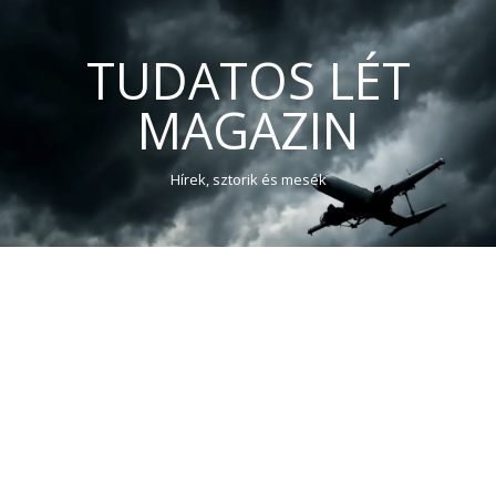
TUDATOS LÉT
MAGAZIN
Hírek, sztorik és mesék