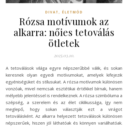
,
DIVAT
ÉLETMÓD
Rózsa motívumok az
alkarra: nőies tetoválás
ötletek
2025.03.10.
A tetoválások világa egyre népszerűbbé válik, és sokan
keresnek olyan egyedi motívumokat, amelyek kifejezik
egyéniségüket és stílusukat. A rózsa motívumok különösen
vonzóak, mivel nemcsak esztétikai értékkel bírnak, hanem
mélyebb jelentéssel is rendelkeznek. A rózsa szimbóluma a
szépség, a szerelem és az élet ciklikussága, így nem
meglepő, hogy sokan választják ezt a virágot
tetoválásként. Az alkarra helyezett tetoválások különösen
népszerűek, hiszen jól láthatóak és könnyen variálhatóak.