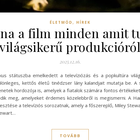
,
ÉLETMÓD
HÍREK
a a film minden amit t
világsikerű produkcióró
2025.12.16.
us státuszba emelkedett a televíziózás és a popkultúra világ
önleges, kettős életű tinédzser lány kalandjait mutatja be. A
etek hordozója is, amelyek a fiatalok számára fontos értékeket 
ik meg, amelyeket érdemes közelebbről is megismerni. A Hann
rjesztése a televíziós sorozatnak, amely a főszereplő, Miley Ste
Stewart…
TOVÁBB