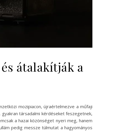
és átalakítják a
mzetközi mozipiacon, újraértelmezve a műfaji
, gyakran társadalmi kérdéseket feszegetnek,
 nemcsak a hazai közönséget nyeri meg, hanem
is hullám pedig messze túlmutat a hagyományos