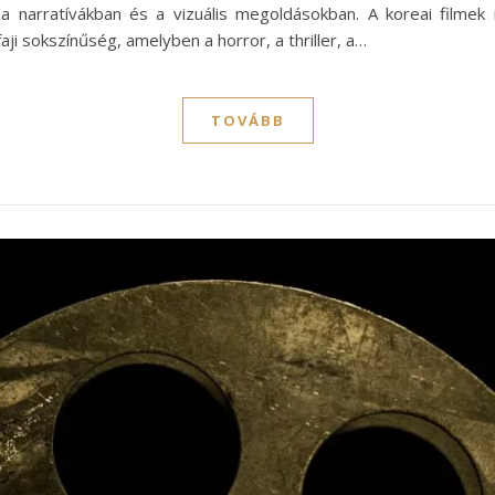
a a narratívákban és a vizuális megoldásokban. A koreai filmek
i sokszínűség, amelyben a horror, a thriller, a…
TOVÁBB