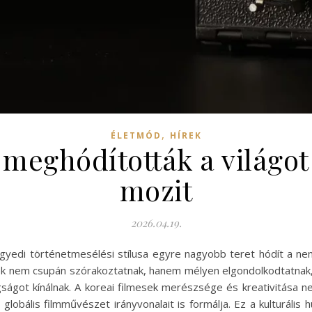
,
ÉLETMÓD
HÍREK
 meghódították a világot 
mozit
2026.04.19.
egyedi történetmesélési stílusa egyre nagyobb teret hódít a ne
lmek nem csupán szórakoztatnak, hanem mélyen elgondolkodtatnak
gságot kínálnak. A koreai filmesek merészsége és kreativitása
 globális filmművészet irányvonalait is formálja. Ez a kulturál