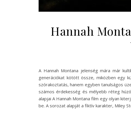
Hannah Montan
A Hannah Montana jelenség mára már kultik
generációkat kötött össze, miközben egy kül
szórakoztatás, hanem egyben tanulságos üzen
számos érdekesség és mélyebb réteg húzód
alapjai A Hannah Montana film egy olyan kite
be. A sorozat alapját a fiktív karakter, Miley 