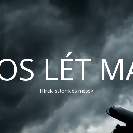
OS LÉT M
Hírek, sztorik és mesék