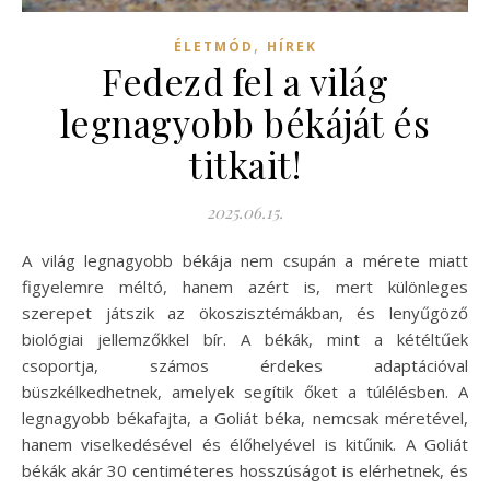
,
ÉLETMÓD
HÍREK
Fedezd fel a világ
legnagyobb békáját és
titkait!
2025.06.15.
A világ legnagyobb békája nem csupán a mérete miatt
figyelemre méltó, hanem azért is, mert különleges
szerepet játszik az ökoszisztémákban, és lenyűgöző
biológiai jellemzőkkel bír. A békák, mint a kétéltűek
csoportja, számos érdekes adaptációval
büszkélkedhetnek, amelyek segítik őket a túlélésben. A
legnagyobb békafajta, a Goliát béka, nemcsak méretével,
hanem viselkedésével és élőhelyével is kitűnik. A Goliát
békák akár 30 centiméteres hosszúságot is elérhetnek, és