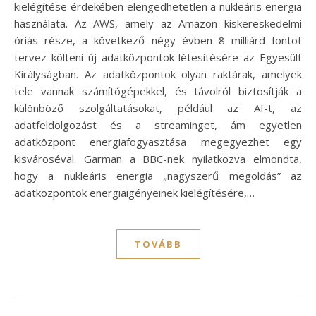
kielégítése érdekében elengedhetetlen a nukleáris energia
használata. Az AWS, amely az Amazon kiskereskedelmi
óriás része, a következő négy évben 8 milliárd fontot
tervez költeni új adatközpontok létesítésére az Egyesült
Királyságban. Az adatközpontok olyan raktárak, amelyek
tele vannak számítógépekkel, és távolról biztosítják a
különböző szolgáltatásokat, például az AI-t, az
adatfeldolgozást és a streaminget, ám egyetlen
adatközpont energiafogyasztása megegyezhet egy
kisvároséval. Garman a BBC-nek nyilatkozva elmondta,
hogy a nukleáris energia „nagyszerű megoldás” az
adatközpontok energiaigényeinek kielégítésére,…
TOVÁBB