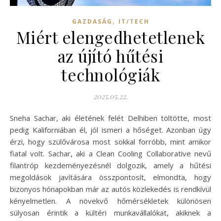
,
GAZDASÁG
IT/TECH
Miért elengedhetetlenek
az újító hűtési
technológiák
2025.05.22.
Sneha Sachar, aki életének felét Delhiben töltötte, most
pedig Kaliforniában él, jól ismeri a hőséget. Azonban úgy
érzi, hogy szülővárosa most sokkal forróbb, mint amikor
fiatal volt. Sachar, aki a Clean Cooling Collaborative nevű
filantróp kezdeményezésnél dolgozik, amely a hűtési
megoldások javítására összpontosít, elmondta, hogy
bizonyos hónapokban már az autós közlekedés is rendkívül
kényelmetlen. A növekvő hőmérsékletek különösen
súlyosan érintik a kültéri munkavállalókat, akiknek a