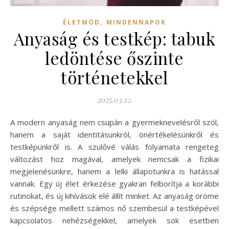
,
ÉLETMÓD
MINDENNAPOK
Anyaság és testkép: tabuk
ledöntése őszinte
történetekkel
2025.03.12.
A modern anyaság nem csupán a gyermeknevelésről szól,
hanem a saját identitásunkról, önértékelésünkről és
testképünkről is. A szülővé válás folyamata rengeteg
változást hoz magával, amelyek nemcsak a fizikai
megjelenésünkre, hanem a lelki állapotunkra is hatással
vannak. Egy új élet érkezése gyakran felborítja a korábbi
rutinokat, és új kihívások elé állít minket. Az anyaság öröme
és szépsége mellett számos nő szembesül a testképével
kapcsolatos nehézségekkel, amelyek sok esetben