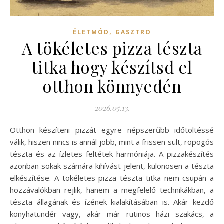
,
ÉLETMÓD
GASZTRO
A tökéletes pizza tészta
titka hogy készítsd el
otthon könnyedén
2026.05.13.
Otthon készíteni pizzát egyre népszerűbb időtöltéssé
válik, hiszen nincs is annál jobb, mint a frissen sült, ropogós
tészta és az ízletes feltétek harmóniája. A pizzakészítés
azonban sokak számára kihívást jelent, különösen a tészta
elkészítése. A tökéletes pizza tészta titka nem csupán a
hozzávalókban rejlik, hanem a megfelelő technikákban, a
tészta állagának és ízének kialakításában is. Akár kezdő
konyhatündér vagy, akár már rutinos házi szakács, a