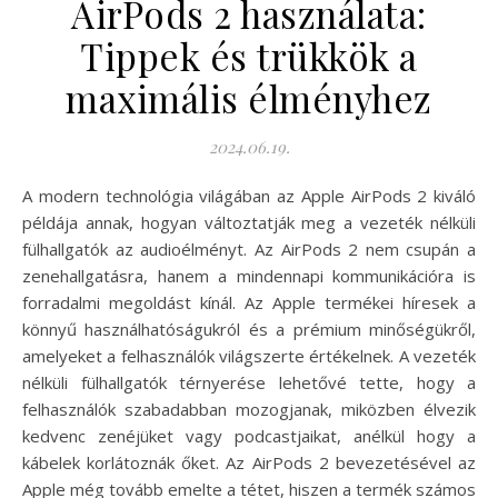
AirPods 2 használata:
Tippek és trükkök a
maximális élményhez
2024.06.19.
A modern technológia világában az Apple AirPods 2 kiváló
példája annak, hogyan változtatják meg a vezeték nélküli
fülhallgatók az audioélményt. Az AirPods 2 nem csupán a
zenehallgatásra, hanem a mindennapi kommunikációra is
forradalmi megoldást kínál. Az Apple termékei híresek a
könnyű használhatóságukról és a prémium minőségükről,
amelyeket a felhasználók világszerte értékelnek. A vezeték
nélküli fülhallgatók térnyerése lehetővé tette, hogy a
felhasználók szabadabban mozogjanak, miközben élvezik
kedvenc zenéjüket vagy podcastjaikat, anélkül hogy a
kábelek korlátoznák őket. Az AirPods 2 bevezetésével az
Apple még tovább emelte a tétet, hiszen a termék számos