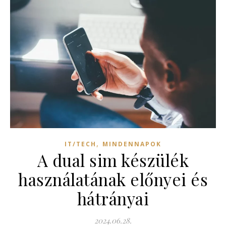
,
IT/TECH
MINDENNAPOK
A dual sim készülék
használatának előnyei és
hátrányai
2024.06.28.