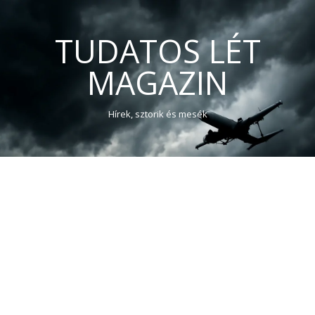
TUDATOS LÉT
MAGAZIN
Hírek, sztorik és mesék