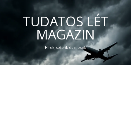
TUDATOS LÉT
MAGAZIN
Hírek, sztorik és mesék