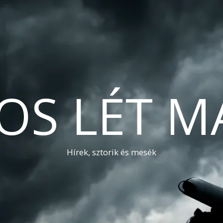
OS LÉT M
Hírek, sztorik és mesék