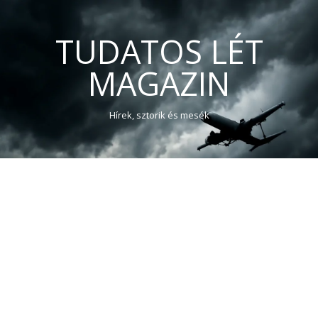
TUDATOS LÉT
MAGAZIN
Hírek, sztorik és mesék