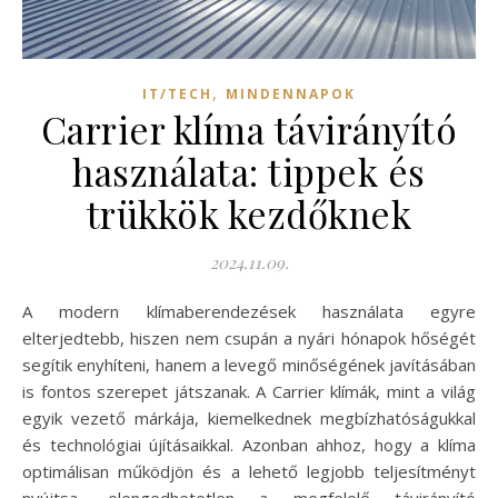
,
IT/TECH
MINDENNAPOK
Carrier klíma távirányító
használata: tippek és
trükkök kezdőknek
2024.11.09.
A modern klímaberendezések használata egyre
elterjedtebb, hiszen nem csupán a nyári hónapok hőségét
segítik enyhíteni, hanem a levegő minőségének javításában
is fontos szerepet játszanak. A Carrier klímák, mint a világ
egyik vezető márkája, kiemelkednek megbízhatóságukkal
és technológiai újításaikkal. Azonban ahhoz, hogy a klíma
optimálisan működjön és a lehető legjobb teljesítményt
nyújtsa, elengedhetetlen a megfelelő távirányító