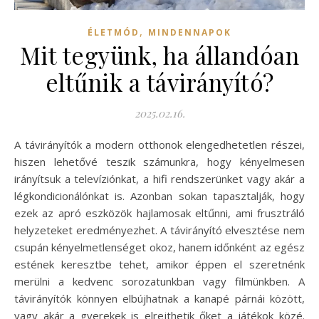
,
ÉLETMÓD
MINDENNAPOK
Mit tegyünk, ha állandóan
eltűnik a távirányító?
2025.02.16.
A távirányítók a modern otthonok elengedhetetlen részei,
hiszen lehetővé teszik számunkra, hogy kényelmesen
irányítsuk a televíziónkat, a hifi rendszerünket vagy akár a
légkondicionálónkat is. Azonban sokan tapasztalják, hogy
ezek az apró eszközök hajlamosak eltűnni, ami frusztráló
helyzeteket eredményezhet. A távirányító elvesztése nem
csupán kényelmetlenséget okoz, hanem időnként az egész
estének keresztbe tehet, amikor éppen el szeretnénk
merülni a kedvenc sorozatunkban vagy filmünkben. A
távirányítók könnyen elbújhatnak a kanapé párnái között,
vagy akár a gyerekek is elrejthetik őket a játékok közé.