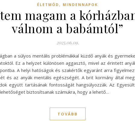
,
ÉLETMÓD
MINDENNAPOK
tem magam a kórházban, 
válnom a babámtól”
2025.06.09.
zágban a súlyos mentális problémákkal küzdő anyák és gyermekei
latoktól. Ez a helyzet különösen aggasztó, mivel az érintett a
éppontba. A helyi hatóságok és szakértők egyaránt arra figyelme
sét és az anyák mentális egészségét. A brit kormány által meg
dok együtt tartásának fontosságát hangsúlyozzák. Az Egyesült
lehetőséget biztosítsanak számukra, hogy a lehető…
TOVÁBB