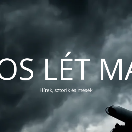
OS LÉT M
Hírek, sztorik és mesék