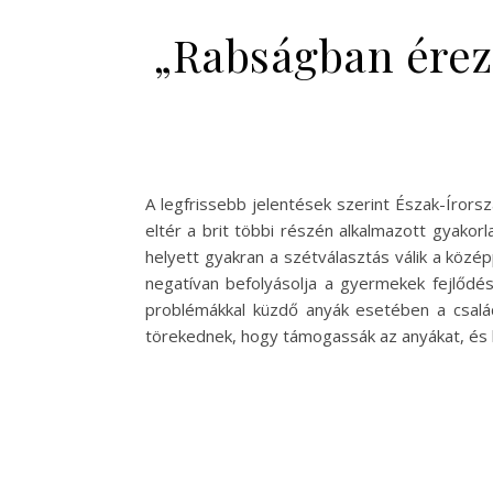
„Rabságban érez
A legfrissebb jelentések szerint Észak-Írors
eltér a brit többi részén alkalmazott gyakor
helyett gyakran a szétválasztás válik a köz
negatívan befolyásolja a gyermekek fejlődé
problémákkal küzdő anyák esetében a csalá
törekednek, hogy támogassák az anyákat, és 