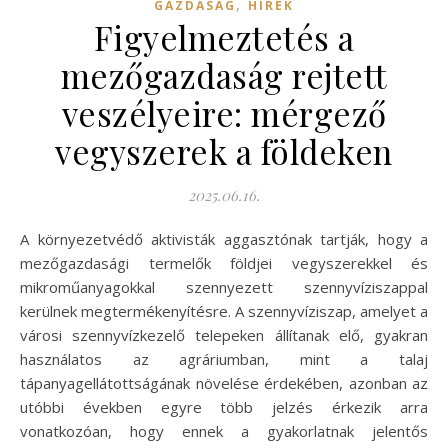
,
GAZDASÁG
HÍREK
Figyelmeztetés a
mezőgazdaság rejtett
veszélyeire: mérgező
vegyszerek a földeken
2025.06.16.
A környezetvédő aktivisták aggasztónak tartják, hogy a
mezőgazdasági termelők földjei vegyszerekkel és
mikroműanyagokkal szennyezett szennyvíziszappal
kerülnek megtermékenyítésre. A szennyvíziszap, amelyet a
városi szennyvízkezelő telepeken állítanak elő, gyakran
használatos az agráriumban, mint a talaj
tápanyagellátottságának növelése érdekében, azonban az
utóbbi években egyre több jelzés érkezik arra
vonatkozóan, hogy ennek a gyakorlatnak jelentős