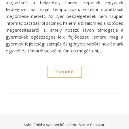
megértsék a helyzetet, hanem képesek legyenek
feldolgozni azt saját tempójukban, érzelmi stabilitásuk
megőrzése mellett. Az ilyen beszélgetések nem csupán
információátadásról szólnak, hanem a bizalom és a kötődés
megerősítéséről is, amely hosszú távon támogatja a
gyermekek egészséges lelki fejlődését. Ismerd meg a
gyermek fejlettségi szintjét és igényeit Mielőtt nekilátnánk
egy nehéz témáról beszélni, fontos megérteni,…
TOVÁBB
Ashe Child a sablont készítette:
Viktor Csaszar.