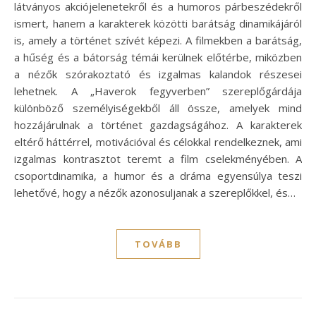
látványos akciójelenetekről és a humoros párbeszédekről
ismert, hanem a karakterek közötti barátság dinamikájáról
is, amely a történet szívét képezi. A filmekben a barátság,
a hűség és a bátorság témái kerülnek előtérbe, miközben
a nézők szórakoztató és izgalmas kalandok részesei
lehetnek. A „Haverok fegyverben” szereplőgárdája
különböző személyiségekből áll össze, amelyek mind
hozzájárulnak a történet gazdagságához. A karakterek
eltérő háttérrel, motivációval és célokkal rendelkeznek, ami
izgalmas kontrasztot teremt a film cselekményében. A
csoportdinamika, a humor és a dráma egyensúlya teszi
lehetővé, hogy a nézők azonosuljanak a szereplőkkel, és…
TOVÁBB