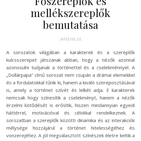
Főszereplők és
mellékszereplők
bemutatása
2025.02.22.
A sorozatok világában a karakterek és a szereplők
kulcsszerepet játszanak abban, hogy a nézők azonnal
azonosulni tudjanak a történettel és a cselekménnyel. A
„Dollárpapa” című sorozat nem csupán a drámai elemekkel
és a fordulatokkal tűnik ki, hanem a kiváló szereposztásával
is, amely a történet szívét és lelkét adja. E karakterek
nemcsak hogy színesítik a cselekményt, hanem a nézők
érzelmi kötődését is erősítik, hiszen mindannyian egyedi
háttérrel, motivációval és célokkal rendelkeznek. A
sorozatban a szereplők közötti dinamika és az interakciók
mélysége hozzájárul a történet hitelességéhez és
vonzerejéhez. A jól megválasztott színészek életre keltik a