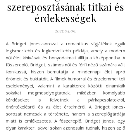
szereposztásának titkai és
érdekességek
2025.04.09.
A Bridget Jones-sorozat a romantikus vígjátékok egyik
legismertebb és legkedveltebb példája, amely a modern
női élet kihívásait és bonyodalmait állítja a középpontba. A
főszereplő, Bridget, számos női és férfi néző számára vált
ikonikussá, hiszen bemutatja a mindennapi élet apró
örömeit és buktatóit. A filmek humorral és érzelemmel teli
cselekményei, valamint a karakterek közötti dinamikák
sokakat megmosolyogtatnak, miközben komolyabb
kérdéseket is felvetnek a párkapcsolatokról,
önértékelésről és az élet értelméről. A Bridget Jones-
sorozat nemcsak a története, hanem a szereplőgárdája
miatt is emlékezetes. A főszereplő, Bridget Jones, egy
olyan karakter, akivel sokan azonosulni tudnak, hiszen az ő