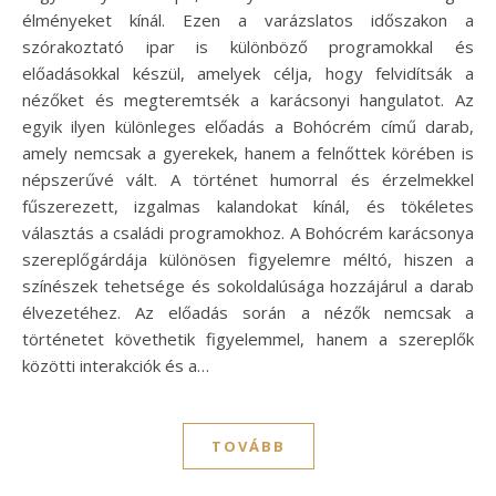
élményeket kínál. Ezen a varázslatos időszakon a
szórakoztató ipar is különböző programokkal és
előadásokkal készül, amelyek célja, hogy felvidítsák a
nézőket és megteremtsék a karácsonyi hangulatot. Az
egyik ilyen különleges előadás a Bohócrém című darab,
amely nemcsak a gyerekek, hanem a felnőttek körében is
népszerűvé vált. A történet humorral és érzelmekkel
fűszerezett, izgalmas kalandokat kínál, és tökéletes
választás a családi programokhoz. A Bohócrém karácsonya
szereplőgárdája különösen figyelemre méltó, hiszen a
színészek tehetsége és sokoldalúsága hozzájárul a darab
élvezetéhez. Az előadás során a nézők nemcsak a
történetet követhetik figyelemmel, hanem a szereplők
közötti interakciók és a…
TOVÁBB