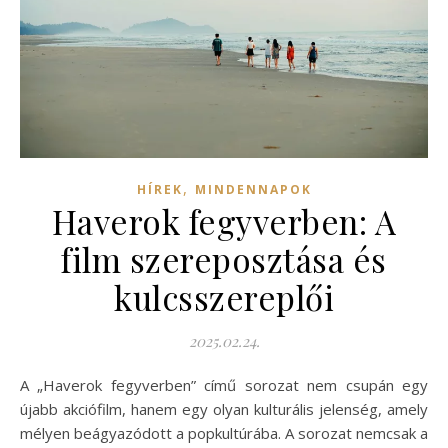
,
HÍREK
MINDENNAPOK
Haverok fegyverben: A
film szereposztása és
kulcsszereplői
2025.02.24.
A „Haverok fegyverben” című sorozat nem csupán egy
újabb akciófilm, hanem egy olyan kulturális jelenség, amely
mélyen beágyazódott a popkultúrába. A sorozat nemcsak a