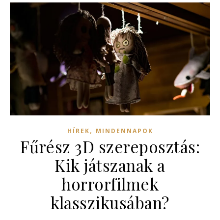
,
HÍREK
MINDENNAPOK
Fűrész 3D szereposztás:
Kik játszanak a
horrorfilmek
klasszikusában?