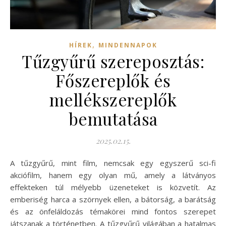
,
HÍREK
MINDENNAPOK
Tűzgyűrű szereposztás:
Főszereplők és
mellékszereplők
bemutatása
2025.02.15.
A tűzgyűrű, mint film, nemcsak egy egyszerű sci-fi
akciófilm, hanem egy olyan mű, amely a látványos
effekteken túl mélyebb üzeneteket is közvetít. Az
emberiség harca a szörnyek ellen, a bátorság, a barátság
és az önfeláldozás témakörei mind fontos szerepet
játszanak a történetben. A tűzgyűrű világában a hatalmas