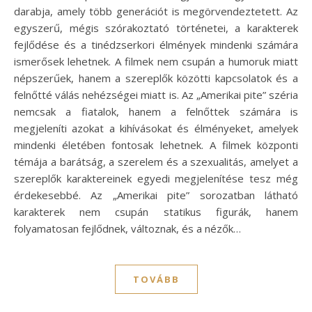
darabja, amely több generációt is megörvendeztetett. Az
egyszerű, mégis szórakoztató történetei, a karakterek
fejlődése és a tinédzserkori élmények mindenki számára
ismerősek lehetnek. A filmek nem csupán a humoruk miatt
népszerűek, hanem a szereplők közötti kapcsolatok és a
felnőtté válás nehézségei miatt is. Az „Amerikai pite” széria
nemcsak a fiatalok, hanem a felnőttek számára is
megjeleníti azokat a kihívásokat és élményeket, amelyek
mindenki életében fontosak lehetnek. A filmek központi
témája a barátság, a szerelem és a szexualitás, amelyet a
szereplők karaktereinek egyedi megjelenítése tesz még
érdekesebbé. Az „Amerikai pite” sorozatban látható
karakterek nem csupán statikus figurák, hanem
folyamatosan fejlődnek, változnak, és a nézők…
TOVÁBB