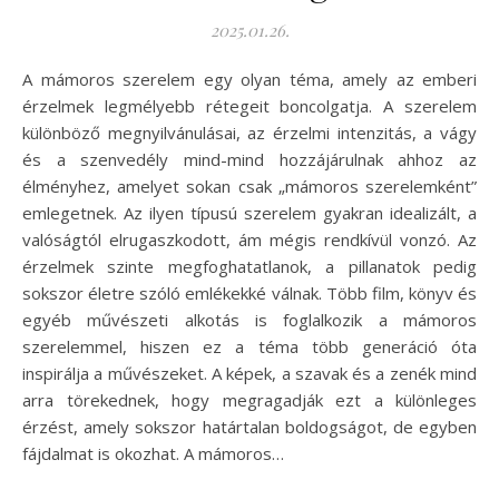
2025.01.26.
A mámoros szerelem egy olyan téma, amely az emberi
érzelmek legmélyebb rétegeit boncolgatja. A szerelem
különböző megnyilvánulásai, az érzelmi intenzitás, a vágy
és a szenvedély mind-mind hozzájárulnak ahhoz az
élményhez, amelyet sokan csak „mámoros szerelemként”
emlegetnek. Az ilyen típusú szerelem gyakran idealizált, a
valóságtól elrugaszkodott, ám mégis rendkívül vonzó. Az
érzelmek szinte megfoghatatlanok, a pillanatok pedig
sokszor életre szóló emlékekké válnak. Több film, könyv és
egyéb művészeti alkotás is foglalkozik a mámoros
szerelemmel, hiszen ez a téma több generáció óta
inspirálja a művészeket. A képek, a szavak és a zenék mind
arra törekednek, hogy megragadják ezt a különleges
érzést, amely sokszor határtalan boldogságot, de egyben
fájdalmat is okozhat. A mámoros…