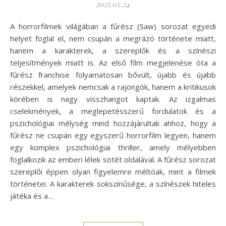
2025.02.24.
A horrorfilmek világában a fűrész (Saw) sorozat egyedi
helyet foglal el, nem csupán a megrázó története miatt,
hanem a karakterek, a szereplők és a színészi
teljesítmények miatt is. Az első film megjelenése óta a
fűrész franchise folyamatosan bővült, újabb és újabb
részekkel, amelyek nemcsak a rajongók, hanem a kritikusok
körében is nagy visszhangot kaptak. Az izgalmas
cselekmények, a meglepetésszerű fordulatok és a
pszichológiai mélység mind hozzájárultak ahhoz, hogy a
fűrész ne csupán egy egyszerű horrorfilm legyen, hanem
egy komplex pszichológiai thriller, amely mélyebben
foglalkozik az emberi lélek sötét oldalával. A fűrész sorozat
szereplői éppen olyan figyelemre méltóak, mint a filmek
történetei. A karakterek sokszínűsége, a színészek hiteles
játéka és a…