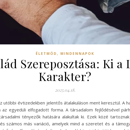
,
ÉLETMÓD
MINDENNAPOK
ád Szereposztása: Ki a
Karakter?
2025.04.18.
az utóbbi évtizedekben jelentős átalakuláson ment keresztül. A 
az egyedüli elfogadott forma. A társadalom fejlődésével párh
társadalmi tényezők hatására alakultak ki. Ezek közé tartozna
k, és számos más variáció, amelyek mind a szeretet és a támog