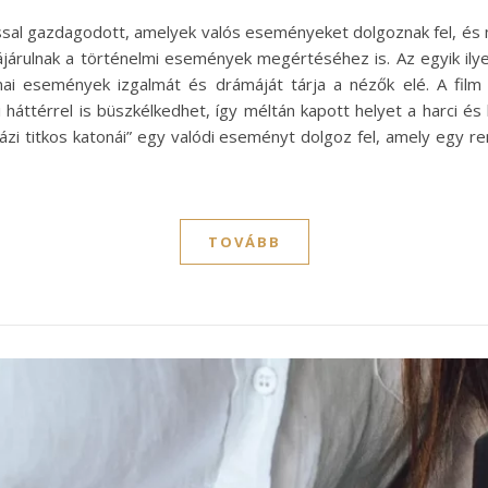
al gazdagodott, amelyek valós eseményeket dolgoznak fel, és 
árulnak a történelmi események megértéséhez is. Az egyik ilye
onai események izgalmát és drámáját tárja a nézők elé. A film
 háttérrel is büszkélkedhet, így méltán kapott helyet a harci és 
i titkos katonái” egy valódi eseményt dolgoz fel, amely egy rend
TOVÁBB