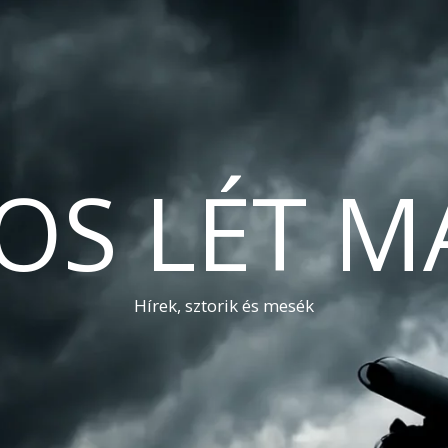
OS LÉT M
Hírek, sztorik és mesék