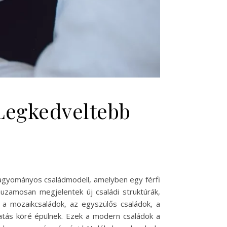
 Legkedveltebb
hagyományos családmodell, amelyben egy férfi
uzamosan megjelentek új családi struktúrák,
k a mozaikcsaládok, az egyszülős családok, a
atás köré épülnek. Ezek a modern családok a