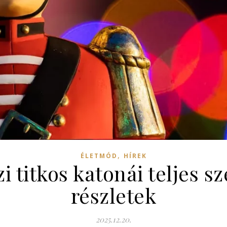
,
ÉLETMÓD
HÍREK
i titkos katonái teljes s
részletek
2025.12.20.