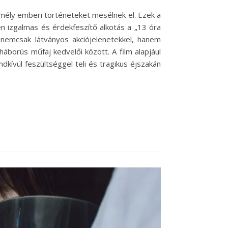
mély emberi történeteket mesélnek el. Ezek a
n izgalmas és érdekfeszítő alkotás a „13 óra
 nemcsak látványos akciójelenetekkel, hanem
háborús műfaj kedvelői között. A film alapjául
kívül feszültséggel teli és tragikus éjszakán