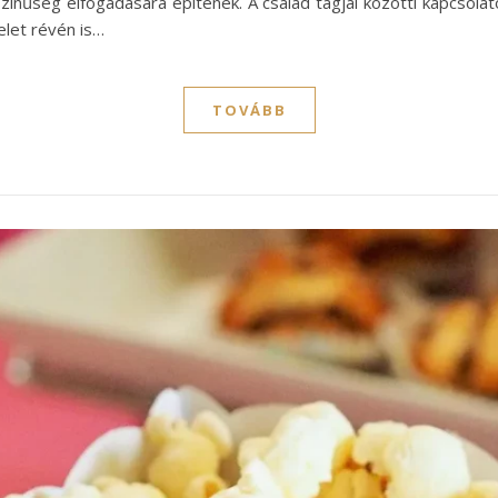
színűség elfogadására építenek. A család tagjai közötti kapcsola
elet révén is…
TOVÁBB