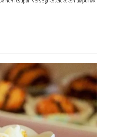
tok nem csupán vérségi kötelékeken alapulnak,