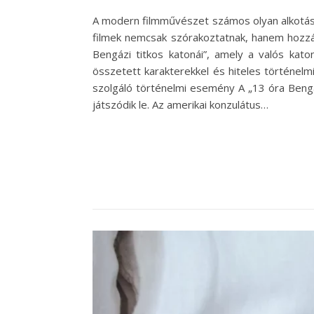
A modern filmművészet számos olyan alkotáss
filmek nemcsak szórakoztatnak, hanem hozzáj
Bengázi titkos katonái”, amely a valós kat
összetett karakterekkel és hiteles történelmi
szolgáló történelmi esemény A „13 óra Bengáz
játszódik le. Az amerikai konzulátus…