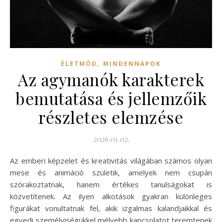
,
ÉLETMÓD
MINDENNAPOK
Az agymanók karakterek
bemutatása és jellemzőik
részletes elemzése
2026.01.02.
Az emberi képzelet és kreativitás világában számos olyan
mese és animáció születik, amelyek nem csupán
szórakoztatnak, hanem értékes tanulságokat is
közvetítenek. Az ilyen alkotások gyakran különleges
figurákat vonultatnak fel, akik izgalmas kalandjaikkal és
egyedi személyiségükkel mélyebb kapcsolatot teremtenek