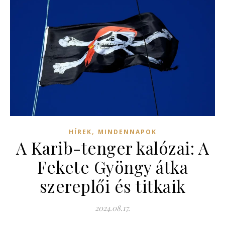
,
HÍREK
MINDENNAPOK
A Karib-tenger kalózai: A
Fekete Gyöngy átka
szereplői és titkaik
2024.08.17.