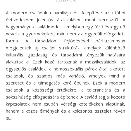
A modern családok dinamikája és felépítése az utóbbi
évtizedekben jelentős átalakuláson ment keresztül. A
hagyományos családmodell, amelyben egy férfi és egy nő
nevelik a gyermekeiket, már nem az egyedüli elfogadott
forma. A társadalom fejlődésével párhuzamosan
megjelentek új családi struktúrák, amelyek különböző
kulturális, gazdasági és társadalmi tényezők hatására
alakultak ki. Ezek közé tartoznak a mozaikcsaládok, az
egyszülős családok, a homoszexuális párok által alkotott
családok, és számos más variáció, amelyek mind a
szeretet és a támogatás köré épülnek. Ezek a modern
családok a közösségi értékekre, a toleranciára és a
sokszínűség elfogadására építenek. A család tagjai közötti
kapcsolatok nem csupán vérségi kötelékeken alapulnak,
hanem a közös élmények és a kölcsönös tisztelet révén
is…