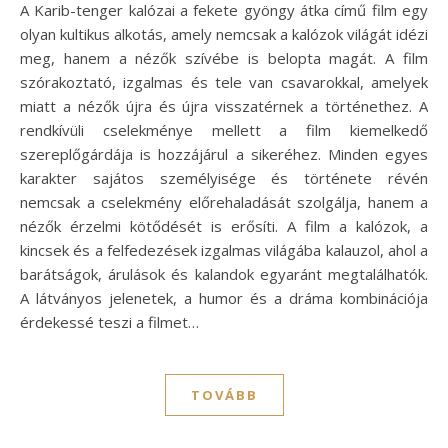
A Karib-tenger kalózai a fekete gyöngy átka című film egy
olyan kultikus alkotás, amely nemcsak a kalózok világát idézi
meg, hanem a nézők szívébe is belopta magát. A film
szórakoztató, izgalmas és tele van csavarokkal, amelyek
miatt a nézők újra és újra visszatérnek a történethez. A
rendkívüli cselekménye mellett a film kiemelkedő
szereplőgárdája is hozzájárul a sikeréhez. Minden egyes
karakter sajátos személyisége és története révén
nemcsak a cselekmény előrehaladását szolgálja, hanem a
nézők érzelmi kötődését is erősíti. A film a kalózok, a
kincsek és a felfedezések izgalmas világába kalauzol, ahol a
barátságok, árulások és kalandok egyaránt megtalálhatók.
A látványos jelenetek, a humor és a dráma kombinációja
érdekessé teszi a filmet…
TOVÁBB