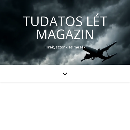
TUDATOS LÉT
MAGAZIN
Hírek, sztorik és mesék