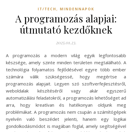
,
IT/TECH
MINDENNAPOK
A programozás alapjai:
útmutató kezdőknek
2025.01.23.
A programozás a modern világ egyik legfontosabb
készsége, amely szinte minden területen megtalálható. A
technológia folyamatos fejlődésével egyre több ember
számára válik szükségessé, hogy megértse a
programozás alapjait. Legyen szó szoftverfejlesztésről,
weboldalak készítéséről vagy akár egyszerű
automatizálási feladatokról, a programozás lehetőséget ad
arra, hogy kreatívan és hatékonyan oldjunk meg
problémákat. A programozás nem csupán a számítógépek
nyelvén való beszédet jelenti, hanem egy logikai
gondolkodásmódot is magában foglal, amely segítségével