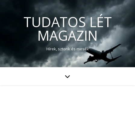
TUDATOS LÉT
MAGAZIN
Hírek, sztorik és mesék