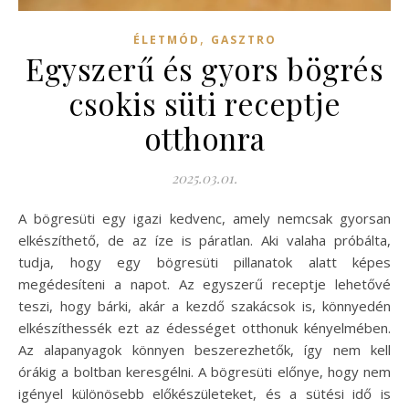
,
ÉLETMÓD
GASZTRO
Egyszerű és gyors bögrés
csokis süti receptje
otthonra
2025.03.01.
A bögresüti egy igazi kedvenc, amely nemcsak gyorsan
elkészíthető, de az íze is páratlan. Aki valaha próbálta,
tudja, hogy egy bögresüti pillanatok alatt képes
megédesíteni a napot. Az egyszerű receptje lehetővé
teszi, hogy bárki, akár a kezdő szakácsok is, könnyedén
elkészíthessék ezt az édességet otthonuk kényelmében.
Az alapanyagok könnyen beszerezhetők, így nem kell
órákig a boltban keresgélni. A bögresüti előnye, hogy nem
igényel különösebb előkészületeket, és a sütési idő is