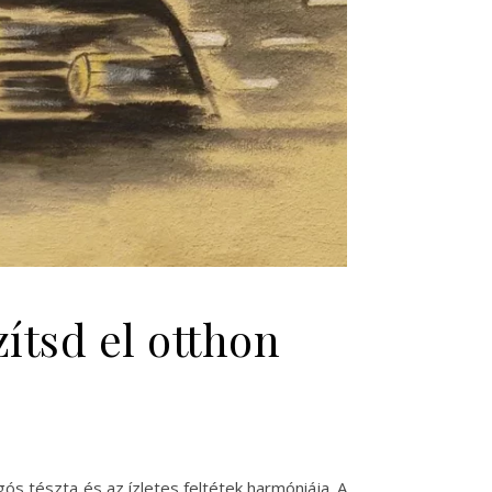
zítsd el otthon
gós tészta és az ízletes feltétek harmóniája. A