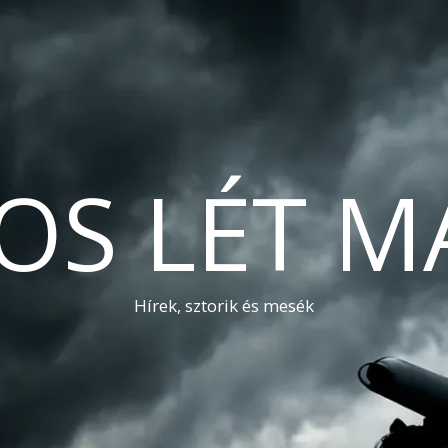
OS LÉT M
Hírek, sztorik és mesék