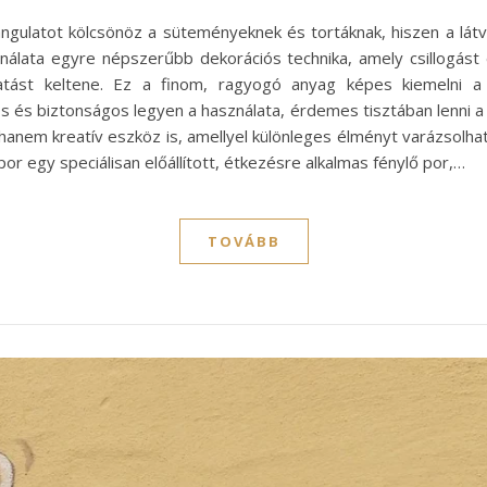
angulatot kölcsönöz a süteményeknek és tortáknak, hiszen a lá
álata egyre népszerűbb dekorációs technika, amely csillogást 
ást keltene. Ez a finom, ragyogó anyag képes kiemelni a
 és biztonságos legyen a használata, érdemes tisztában lenni a 
anem kreatív eszköz is, amellyel különleges élményt varázsolhat
or egy speciálisan előállított, étkezésre alkalmas fénylő por,…
TOVÁBB