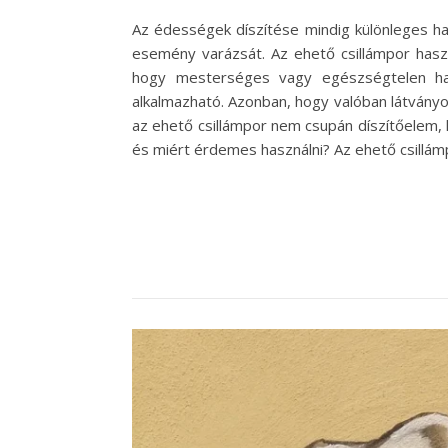
Az édességek díszítése mindig különleges h
esemény varázsát. Az ehető csillámpor haszn
hogy mesterséges vagy egészségtelen hat
alkalmazható. Azonban, hogy valóban látványos
az ehető csillámpor nem csupán díszítőelem, h
és miért érdemes használni? Az ehető csillámp