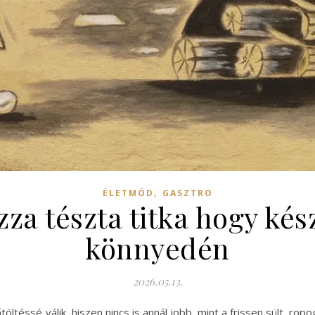
,
ÉLETMÓD
GASZTRO
zza tészta titka hogy kés
könnyedén
2026.05.13.
ltéssé válik, hiszen nincs is annál jobb, mint a frissen sült, ropo