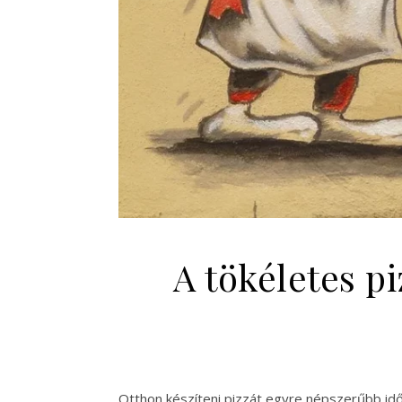
A tökéletes pi
Otthon készíteni pizzát egyre népszerűbb időtö