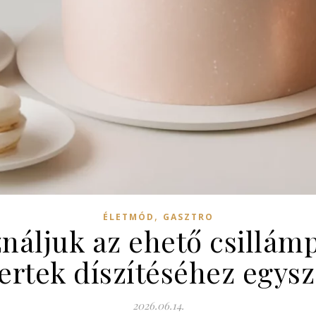
,
ÉLETMÓD
GASZTRO
áljuk az ehető csillámp
ertek díszítéséhez egys
2026.06.14.