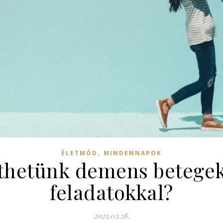
,
ÉLETMÓD
MINDENNAPOK
thetünk demens betege
feladatokkal?
2025.03.28.