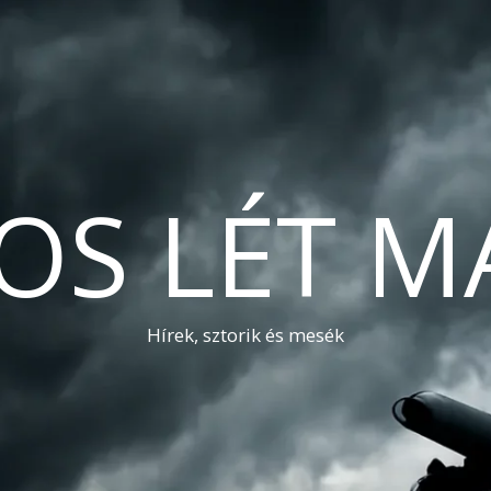
OS LÉT M
Hírek, sztorik és mesék