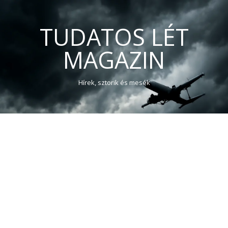
TUDATOS LÉT
MAGAZIN
Hírek, sztorik és mesék