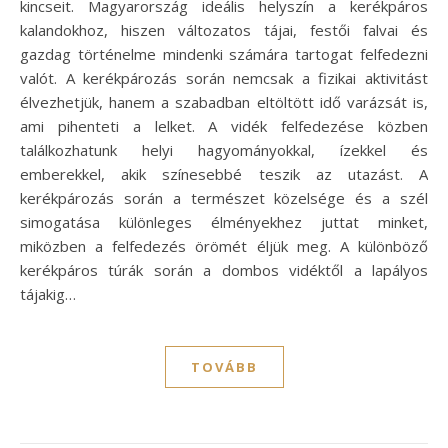
kincseit. Magyarország ideális helyszín a kerékpáros
kalandokhoz, hiszen változatos tájai, festői falvai és
gazdag történelme mindenki számára tartogat felfedezni
valót. A kerékpározás során nemcsak a fizikai aktivitást
élvezhetjük, hanem a szabadban eltöltött idő varázsát is,
ami pihenteti a lelket. A vidék felfedezése közben
találkozhatunk helyi hagyományokkal, ízekkel és
emberekkel, akik színesebbé teszik az utazást. A
kerékpározás során a természet közelsége és a szél
simogatása különleges élményekhez juttat minket,
miközben a felfedezés örömét éljük meg. A különböző
kerékpáros túrák során a dombos vidéktől a lapályos
tájakig…
TOVÁBB