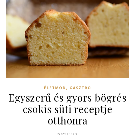
,
ÉLETMÓD
GASZTRO
Egyszerű és gyors bögrés
csokis süti receptje
otthonra
2025.03.01.