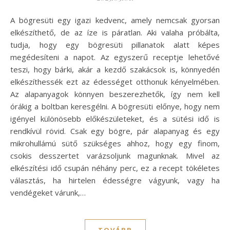
A bögresüti egy igazi kedvenc, amely nemcsak gyorsan
elkészíthető, de az íze is páratlan. Aki valaha próbálta,
tudja, hogy egy bögresüti pillanatok alatt képes
megédesíteni a napot. Az egyszerű receptje lehetővé
teszi, hogy bárki, akár a kezdő szakácsok is, könnyedén
elkészíthessék ezt az édességet otthonuk kényelmében.
Az alapanyagok könnyen beszerezhetők, így nem kell
órákig a boltban keresgélni. A bögresüti előnye, hogy nem
igényel különösebb előkészületeket, és a sütési idő is
rendkívül rövid. Csak egy bögre, pár alapanyag és egy
mikrohullámú sütő szükséges ahhoz, hogy egy finom,
csokis desszertet varázsoljunk magunknak. Mivel az
elkészítési idő csupán néhány perc, ez a recept tökéletes
választás, ha hirtelen édességre vágyunk, vagy ha
vendégeket várunk,…
TOVÁBB