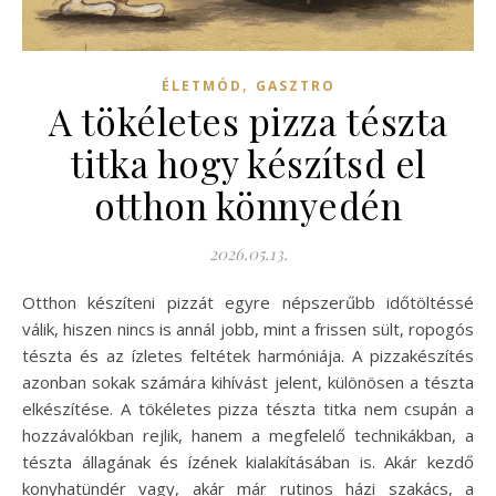
,
ÉLETMÓD
GASZTRO
A tökéletes pizza tészta
titka hogy készítsd el
otthon könnyedén
2026.05.13.
Otthon készíteni pizzát egyre népszerűbb időtöltéssé
válik, hiszen nincs is annál jobb, mint a frissen sült, ropogós
tészta és az ízletes feltétek harmóniája. A pizzakészítés
azonban sokak számára kihívást jelent, különösen a tészta
elkészítése. A tökéletes pizza tészta titka nem csupán a
hozzávalókban rejlik, hanem a megfelelő technikákban, a
tészta állagának és ízének kialakításában is. Akár kezdő
konyhatündér vagy, akár már rutinos házi szakács, a