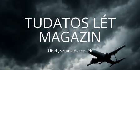
TUDATOS LÉT
MAGAZIN
Hírek, sztorik és mesék