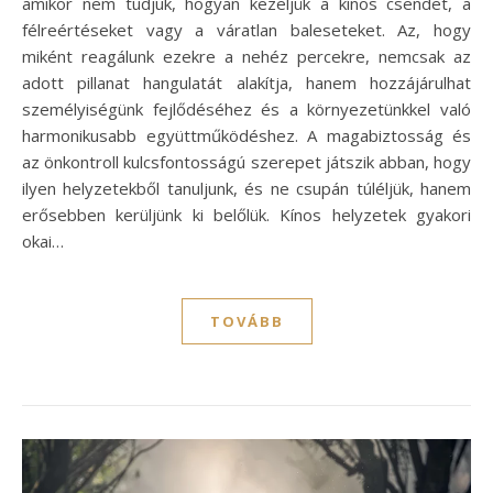
amikor nem tudjuk, hogyan kezeljük a kínos csendet, a
félreértéseket vagy a váratlan baleseteket. Az, hogy
miként reagálunk ezekre a nehéz percekre, nemcsak az
adott pillanat hangulatát alakítja, hanem hozzájárulhat
személyiségünk fejlődéséhez és a környezetünkkel való
harmonikusabb együttműködéshez. A magabiztosság és
az önkontroll kulcsfontosságú szerepet játszik abban, hogy
ilyen helyzetekből tanuljunk, és ne csupán túléljük, hanem
erősebben kerüljünk ki belőlük. Kínos helyzetek gyakori
okai…
TOVÁBB