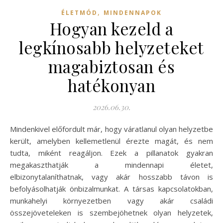
,
ÉLETMÓD
MINDENNAPOK
Hogyan kezeld a
legkínosabb helyzeteket
magabiztosan és
hatékonyan
2026.06.30.
Mindenkivel előfordult már, hogy váratlanul olyan helyzetbe
került, amelyben kellemetlenül érezte magát, és nem
tudta, miként reagáljon. Ezek a pillanatok gyakran
megakaszthatják a mindennapi életet,
elbizonytalaníthatnak, vagy akár hosszabb távon is
befolyásolhatják önbizalmunkat. A társas kapcsolatokban,
munkahelyi környezetben vagy akár családi
összejöveteleken is szembejöhetnek olyan helyzetek,