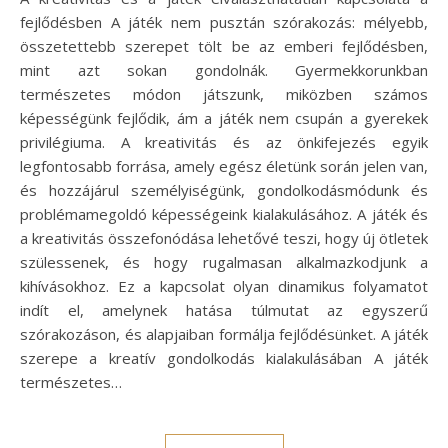
fejlődésben A játék nem pusztán szórakozás: mélyebb,
összetettebb szerepet tölt be az emberi fejlődésben,
mint azt sokan gondolnák. Gyermekkorunkban
természetes módon játszunk, miközben számos
képességünk fejlődik, ám a játék nem csupán a gyerekek
privilégiuma. A kreativitás és az önkifejezés egyik
legfontosabb forrása, amely egész életünk során jelen van,
és hozzájárul személyiségünk, gondolkodásmódunk és
problémamegoldó képességeink kialakulásához. A játék és
a kreativitás összefonódása lehetővé teszi, hogy új ötletek
szülessenek, és hogy rugalmasan alkalmazkodjunk a
kihívásokhoz. Ez a kapcsolat olyan dinamikus folyamatot
indít el, amelynek hatása túlmutat az egyszerű
szórakozáson, és alapjaiban formálja fejlődésünket. A játék
szerepe a kreatív gondolkodás kialakulásában A játék
természetes…