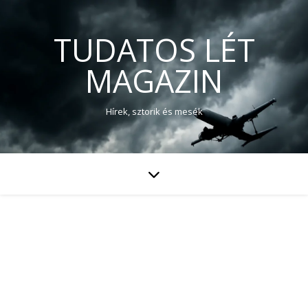
TUDATOS LÉT
MAGAZIN
Hírek, sztorik és mesék