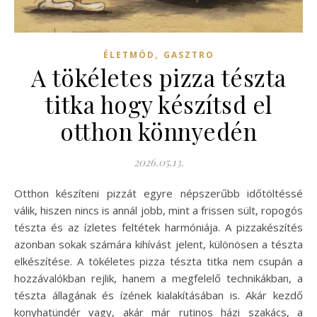
,
ÉLETMÓD
GASZTRO
A tökéletes pizza tészta
titka hogy készítsd el
otthon könnyedén
2026.05.13.
Otthon készíteni pizzát egyre népszerűbb időtöltéssé
válik, hiszen nincs is annál jobb, mint a frissen sült, ropogós
tészta és az ízletes feltétek harmóniája. A pizzakészítés
azonban sokak számára kihívást jelent, különösen a tészta
elkészítése. A tökéletes pizza tészta titka nem csupán a
hozzávalókban rejlik, hanem a megfelelő technikákban, a
tészta állagának és ízének kialakításában is. Akár kezdő
konyhatündér vagy, akár már rutinos házi szakács, a