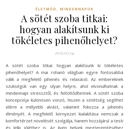
,
ÉLETMÓD
MINDENNAPOK
A sötét szoba titkai:
hogyan alakítsunk ki
tökéletes pihenőhelyet?
2025.03.14.
A sötét szoba titkai: hogyan alakítsunk ki tökéletes
pihenőhelyet? A mai rohanó világban egyre fontosabbá
válik a megfelelő pihenés és relaxáció. Az embereknek
szükségük van egy olyan helyre, ahol elvonulhatnak a
mindennapi stressztől, és feltöltődhetnek. A sötét szoba
koncepciója különösen vonzó, hiszen a sötétség segíthet
elérni a mélyebb alvást, valamint fokozza a pihenés
élményét. A megfelelő környezet kialakítása nemcsak a
komfortérzet növelését szolgálja, hanem hozzájárul a testi
és lelki jóléthez is. Az ilyen helyek megteremtéséhez