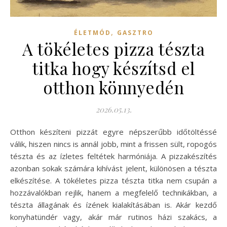
,
ÉLETMÓD
GASZTRO
A tökéletes pizza tészta
titka hogy készítsd el
otthon könnyedén
2026.05.13.
Otthon készíteni pizzát egyre népszerűbb időtöltéssé
válik, hiszen nincs is annál jobb, mint a frissen sült, ropogós
tészta és az ízletes feltétek harmóniája. A pizzakészítés
azonban sokak számára kihívást jelent, különösen a tészta
elkészítése. A tökéletes pizza tészta titka nem csupán a
hozzávalókban rejlik, hanem a megfelelő technikákban, a
tészta állagának és ízének kialakításában is. Akár kezdő
konyhatündér vagy, akár már rutinos házi szakács, a