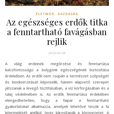
,
ÉLETMÓD
GAZDASÁG
Az egészséges erdők titka
a fenntartható favágásban
rejlik
2025.01.19.
A világ erdeinek megőrzése és fenntartása
kulcsfontosságú a bolygónk egészségének biztosítása
érdekében. Az erdők nem csupán a természet szépségét
és biodiverzitását képviselik, hanem alapvető szerepet
játszanak a levegő tisztításában, a víz körforgásában és a
talaj védelmében is. Az erdők fenntartása érdekében
elengedhetetlen, hogy a faipar a fenntartható
gyakorlatokat alkalmazza, amelyek lehetővé teszik a fa
kitermelését anélkül, hogy károsítanák a környezetet. A