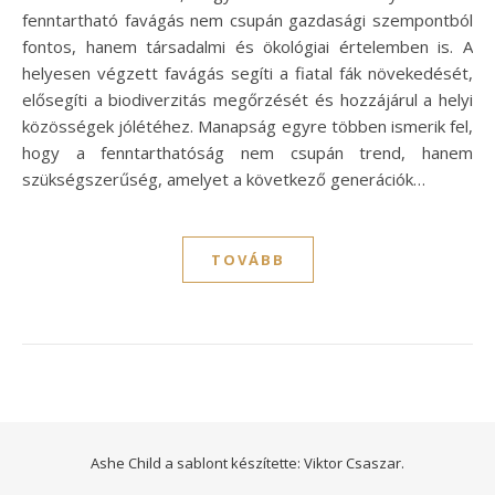
fenntartható favágás nem csupán gazdasági szempontból
fontos, hanem társadalmi és ökológiai értelemben is. A
helyesen végzett favágás segíti a fiatal fák növekedését,
elősegíti a biodiverzitás megőrzését és hozzájárul a helyi
közösségek jólétéhez. Manapság egyre többen ismerik fel,
hogy a fenntarthatóság nem csupán trend, hanem
szükségszerűség, amelyet a következő generációk…
TOVÁBB
Ashe Child a sablont készítette:
Viktor Csaszar.