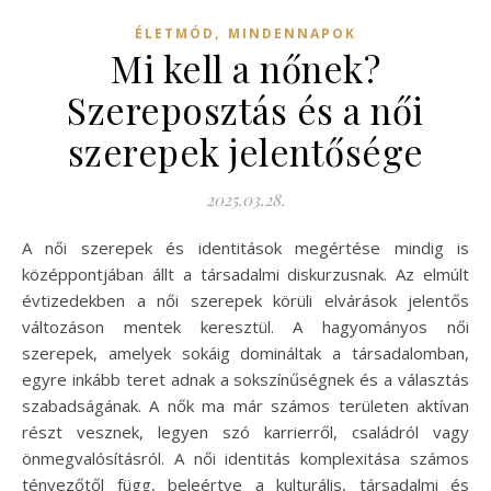
,
ÉLETMÓD
MINDENNAPOK
Mi kell a nőnek?
Szereposztás és a női
szerepek jelentősége
2025.03.28.
A női szerepek és identitások megértése mindig is
középpontjában állt a társadalmi diskurzusnak. Az elmúlt
évtizedekben a női szerepek körüli elvárások jelentős
változáson mentek keresztül. A hagyományos női
szerepek, amelyek sokáig domináltak a társadalomban,
egyre inkább teret adnak a sokszínűségnek és a választás
szabadságának. A nők ma már számos területen aktívan
részt vesznek, legyen szó karrierről, családról vagy
önmegvalósításról. A női identitás komplexitása számos
tényezőtől függ, beleértve a kulturális, társadalmi és