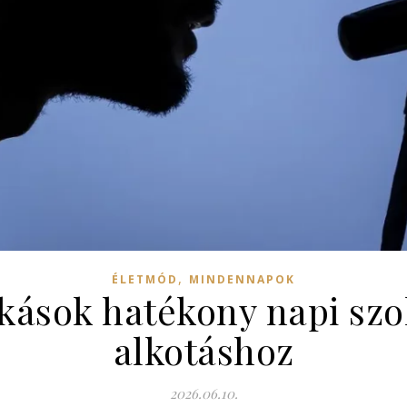
,
ÉLETMÓD
MINDENNAPOK
kások hatékony napi szok
alkotáshoz
2026.06.10.