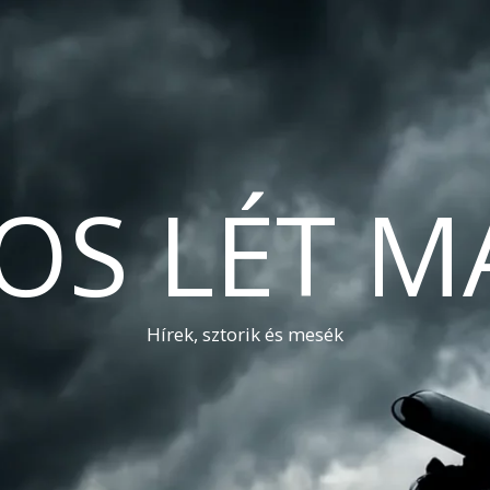
OS LÉT M
Hírek, sztorik és mesék