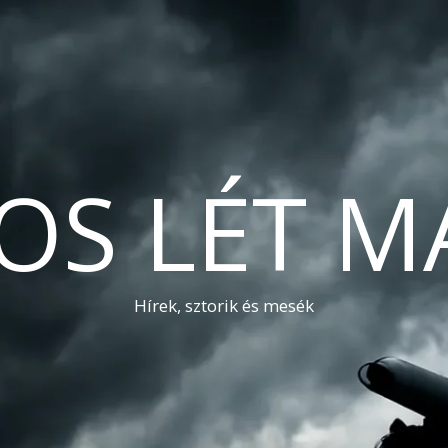
OS LÉT M
Hírek, sztorik és mesék