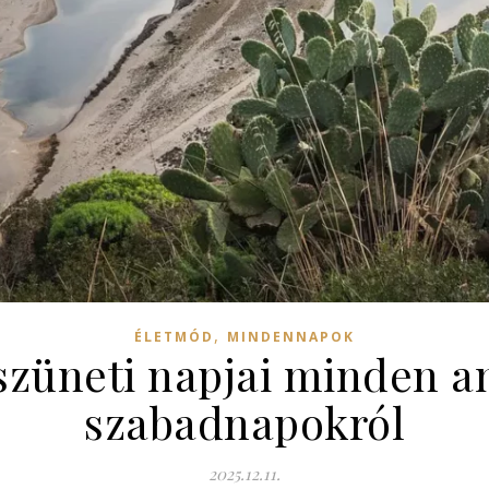
,
ÉLETMÓD
MINDENNAPOK
züneti napjai minden am
szabadnapokról
2025.12.11.