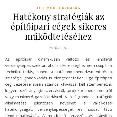
,
ÉLETMÓD
GAZDASÁG
Hatékony stratégiák az
építőipari cégek sikeres
működtetéséhez
2026.02.10.
Az építőipar dinamikusan változó és rendkívül
versenyképes szektor, ahol a sikerességhez nem csupán a
technikai tudás, hanem a hatékony menedzsment és a
stratégiai gondolkodás is elengedhetetlen. Egy építőipari
cég vezetése során számos kihívással kell szembenézni,
legyen szó anyagbeszerzésről, projektmenedzsmentről
vagy munkaerő-gazdálkodásról. A jól átgondolt stratégiák
alkalmazása jelentősen növelheti a vállalkozás
hatékonyságát, versenyképességét és hosszú távú
fenntarthatóságát. A megfelelő tervezés és irányítás