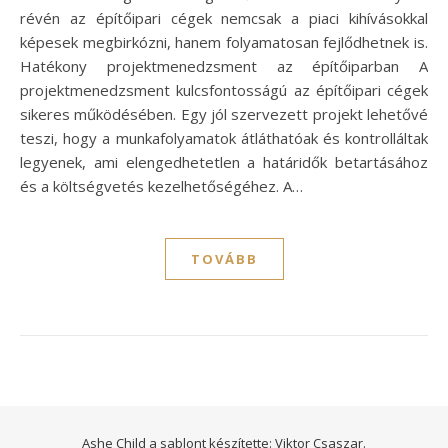
révén az építőipari cégek nemcsak a piaci kihívásokkal
képesek megbirkózni, hanem folyamatosan fejlődhetnek is.
Hatékony projektmenedzsment az építőiparban A
projektmenedzsment kulcsfontosságú az építőipari cégek
sikeres működésében. Egy jól szervezett projekt lehetővé
teszi, hogy a munkafolyamatok átláthatóak és kontrolláltak
legyenek, ami elengedhetetlen a határidők betartásához
és a költségvetés kezelhetőségéhez. A…
TOVÁBB
Ashe Child a sablont készítette:
Viktor Csaszar.