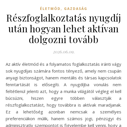
,
ÉLETMÓD
GAZDASÁG
Részfoglalkoztatás nyugdíj
után hogyan lehet aktívan
dolgozni tovább
2026.06.09.
Az aktív életmód és a folyamatos foglalkoztatás iránti vágy
sok nyugdíjas számára fontos tényező, amely nem csupán
anyagi biztonságot, hanem mentális és társas kapcsolatok
fenntartását is elősegíti. A nyugdíjba vonulás nem
feltétlenül jelenti azt, hogy a munka világától végleg el kell
búcsúzni, hiszen egyre többen választják a
részfoglalkoztatást, hogy továbbra is aktívak maradjanak.
Ez a lehetőség azonban nemcsak a személyes
preferenciákon múlik, hanem számos jogi, pénzügyi és
adminisztratív szempontot is figyelembe kell venni, hogy a