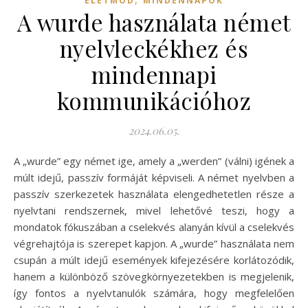
ÉLETMÓD
MINDENNAPOK
A wurde használata német
nyelvleckékhez és
mindennapi
kommunikációhoz
2024.06.05.
A „wurde” egy német ige, amely a „werden” (válni) igének a
múlt idejű, passzív formáját képviseli. A német nyelvben a
passzív szerkezetek használata elengedhetetlen része a
nyelvtani rendszernek, mivel lehetővé teszi, hogy a
mondatok fókuszában a cselekvés alanyán kívül a cselekvés
végrehajtója is szerepet kapjon. A „wurde” használata nem
csupán a múlt idejű események kifejezésére korlátozódik,
hanem a különböző szövegkörnyezetekben is megjelenik,
így fontos a nyelvtanulók számára, hogy megfelelően