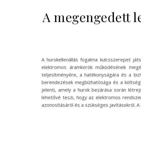
A megengedett le
A hurokellenállás fogalma kulcsszerepet j
elektromos áramkörök működésének megérté
teljesítményére, a hatékonyságára és a bizt
berendezések megbízhatósága és a költségha
jelenti, amely a hurok bezárása során létre
lehetővé teszi, hogy az elektromos rendszer
azonosításáról és a szükséges javításokról. A