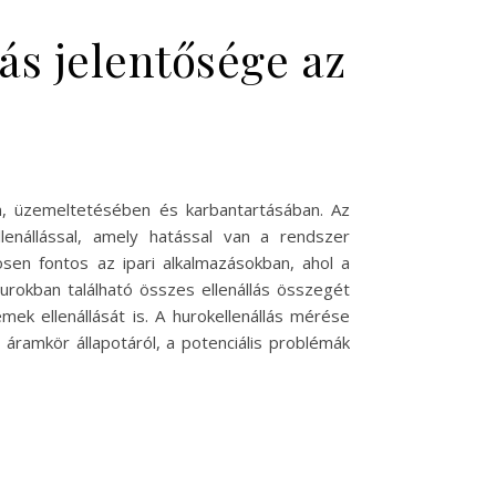
ás jelentősége az
n, üzemeltetésében és karbantartásában. Az
enállással, amely hatással van a rendszer
ösen fontos az ipari alkalmazásokban, ahol a
rokban található összes ellenállás összegét
ek ellenállását is. A hurokellenállás mérése
áramkör állapotáról, a potenciális problémák