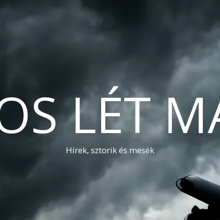
OS LÉT M
Hírek, sztorik és mesék