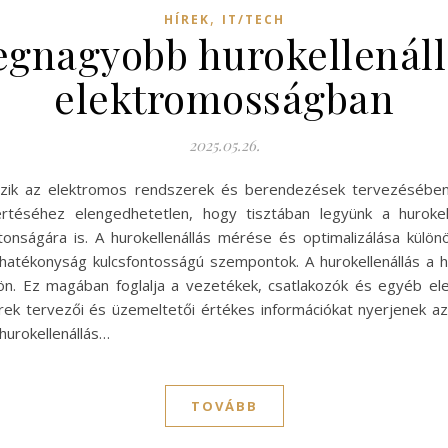
,
HÍREK
IT/TECH
gnagyobb hurokellenáll
elektromosságban
2025.05.26.
átszik az elektromos rendszerek és berendezések tervezésébe
séhez elengedhetetlen, hogy tisztában legyünk a hurokell
onságára is. A hurokellenállás mérése és optimalizálása külön
tékonyság kulcsfontosságú szempontok. A hurokellenállás a hu
jön. Ez magában foglalja a vezetékek, csatlakozók és egyéb elem
ek tervezői és üzemeltetői értékes információkat nyerjenek az 
 hurokellenállás…
TOVÁBB