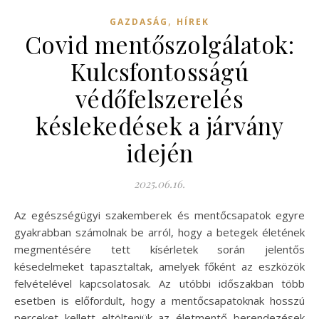
,
GAZDASÁG
HÍREK
Covid mentőszolgálatok:
Kulcsfontosságú
védőfelszerelés
késlekedések a járvány
idején
2025.06.16.
Az egészségügyi szakemberek és mentőcsapatok egyre
gyakrabban számolnak be arról, hogy a betegek életének
megmentésére tett kísérletek során jelentős
késedelmeket tapasztaltak, amelyek főként az eszközök
felvételével kapcsolatosak. Az utóbbi időszakban több
esetben is előfordult, hogy a mentőcsapatoknak hosszú
perceket kellett eltölteniük az életmentő berendezések