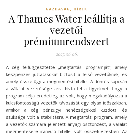
,
GAZDASÁG
HÍREK
A Thames Water leállítja a
vezetői
prémiumrendszert
2025.06.06.
A cég felfüggesztette „megtartási programját”, amely
készpénzes juttatásokat biztosít a felső vezetőknek, és
amely összefügg a megmentési hitellel. A döntés kapcsán
a vállalat vezetősége arra hívta fel a figyelmet, hogy a
program célja eredetileg az volt, hogy megakadályozza a
kulcsfontosságú vezetők távozását egy olyan időszakban,
amikor a cég pénzügyi nehézségekkel küzdött, és
szüksége volt a stabilitásra. A megtartási program, amely
a vezetők számára jelentett anyagi ösztönzést, a vállalat
megmentésére irányuló hitellel volt összefüggésben. Az