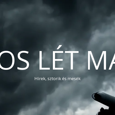
OS LÉT M
Hírek, sztorik és mesék