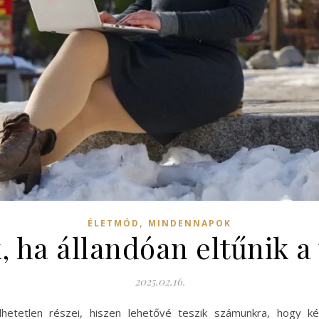
,
ÉLETMÓD
MINDENNAPOK
, ha állandóan eltűnik a 
2025.02.16.
etetlen részei, hiszen lehetővé teszik számunkra, hogy kény