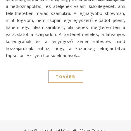
a hétköznapokból, és átéljenek valami különlegeset, ami
felejthetetlen marad számukra. A legnagyobb showman,
mint fogalom, nem csupán egy egyszerű előadót jelent,
hanem egy olyan karaktert, aki képes megteremteni a
varázslatot a színpadon. A történetmesélés, a látványos
koreográfiák és a lenyűgöző zenei aláfestés mind
hozzájárulnak ahhoz, hogy a közönség elragadtatva
tapsoljon. Az ilyen típusú előadások…
TOVÁBB
Ashe Child a sablont készítette:
Viktor Csaszar.