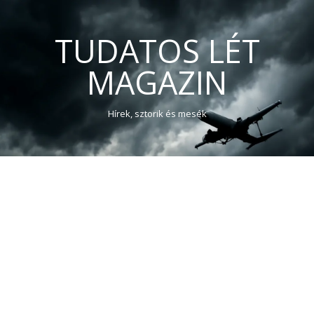
TUDATOS LÉT
MAGAZIN
Hírek, sztorik és mesék