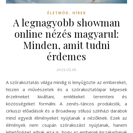
,
ÉLETMÓD
HÍREK
A legnagyobb showman
online nézés magyarul:
Minden, amit tudni
érdemes
2025.05.16.
A szórakoztatás világa mindig is lenyűgözte az embereket,
hiszen a művészetek és a szórakoztatóipar képesek
érzelmeket kiváltani, emlékeket teremteni és
közösségeket formálni. A zenés-táncos produkciók, a
cirkuszi előadások és a Broadway stílusú színházi darabok
mind egyedi élményeket nyújtanak a nézőknek. Ezek az
élmények nem csupán szórakozást nyújtanak, hanem
lehetőséget adnak arra is, hogy az emberek kiszakadjanak